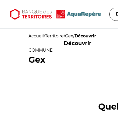
Aller au contenu principal
Aller au menu principal
Accueil
/
Territoire
/
Gex
/
Découvrir
Découvrir
COMMUNE
Gex
Quel