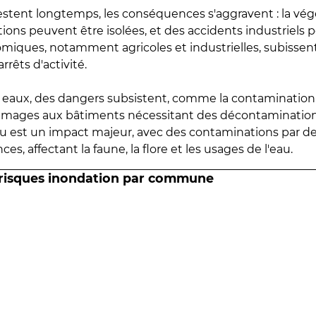
estent longtemps, les conséquences s'aggravent : la vé
tions peuvent être isolées, et des accidents industriels 
omiques, notamment agricoles et industrielles, subissen
rrêts d'activité.
es eaux, des dangers subsistent, comme la contamination
mmages aux bâtiments nécessitant des décontaminations
eau est un impact majeur, avec des contaminations par d
es, affectant la faune, la flore et les usages de l'eau.
 risques inondation par commune