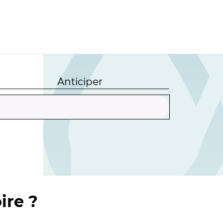
Anticiper
ire ?