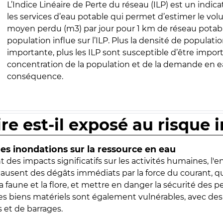
L’Indice Linéaire de Perte du réseau (ILP) est un indica
les services d’eau potable qui permet d’estimer le vo
moyen perdu (m3) par jour pour 1 km de réseau potabl
population influe sur l’ILP. Plus la densité de populatio
importante, plus les ILP sont susceptible d’être import
concentration de la population et de la demande en ea
conséquence.
ire est-il exposé au risque 
s inondations sur la ressource en eau
 des impacts significatifs sur les activités humaines, l'
 causent des dégâts immédiats par la force du courant, q
 faune et la flore, et mettre en danger la sécurité des p
 les biens matériels sont également vulnérables, avec des
 et de barrages.