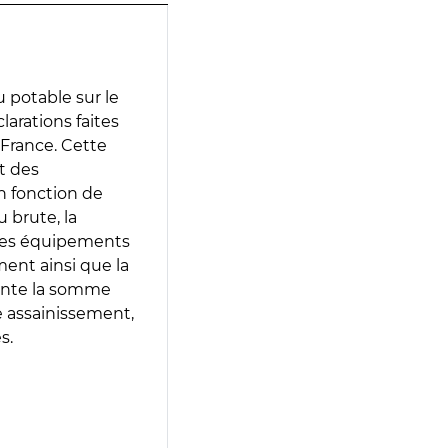
 potable sur le
clarations faites
 France. Cette
t des
en fonction de
 brute, la
 les équipements
ment ainsi que la
sente la somme
e assainissement,
s.