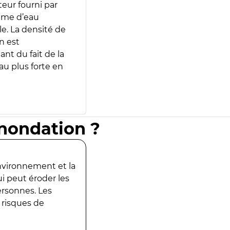
teur fourni par
lume d’eau
e. La densité de
n est
ant du fait de la
u plus forte en
inondation ?
environnement et la
ui peut éroder les
ersonnes. Les
 risques de