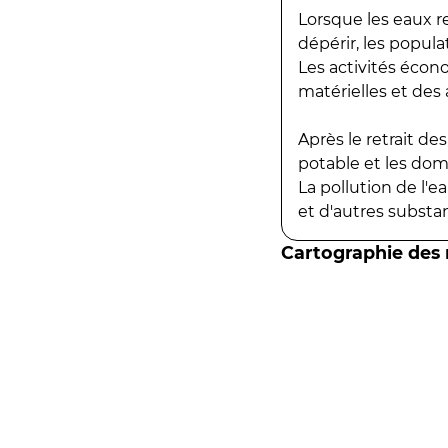
Lorsque les eaux r
dépérir, les popula
Les activités écon
matérielles et des a
Après le retrait d
potable et les do
La pollution de l'
et d'autres substanc
Cartographie des