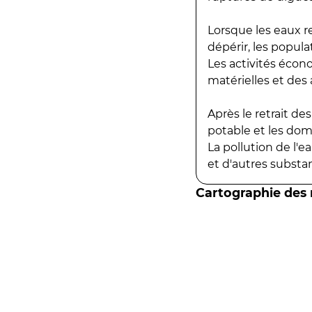
Lorsque les eaux r
dépérir, les popula
Les activités écon
matérielles et des a
Après le retrait d
potable et les do
La pollution de l'
et d'autres substanc
Cartographie des