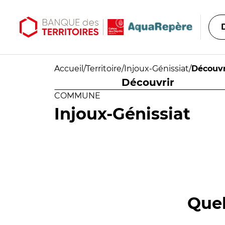
Aller au contenu principal
Aller au menu principal
Accueil
/
Territoire
/
Injoux-Génissiat
/
Découvr
Découvrir
COMMUNE
Injoux-Génissiat
Quel