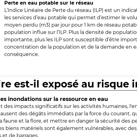
Perte en eau potable sur le réseau
L’Indice Linéaire de Perte du réseau (ILP) est un indica
les services d’eau potable qui permet d’estimer le vo
moyen perdu (m3) par jour pour 1 km de réseau potabl
population influe sur l’ILP. Plus la densité de populatio
importante, plus les ILP sont susceptible d’être import
concentration de la population et de la demande en ea
conséquence.
ire est-il exposé au risque 
s inondations sur la ressource en eau
 des impacts significatifs sur les activités humaines, l'
 causent des dégâts immédiats par la force du courant, q
 faune et la flore, et mettre en danger la sécurité des p
 les biens matériels sont également vulnérables, avec des
 et de barrages.