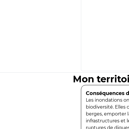
Mon territo
Conséquences de
Les inondations ont
biodiversité. Elles
berges, emporter la
infrastructures et
ruptures de digues