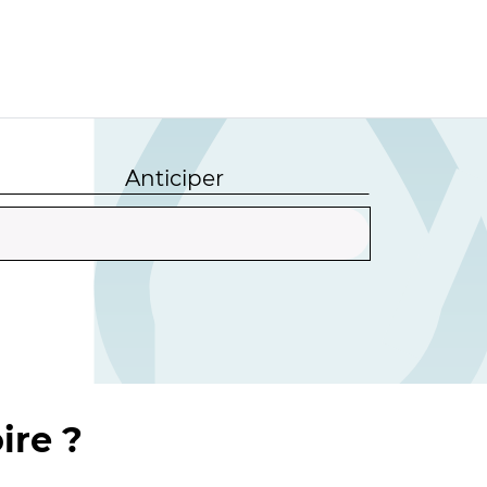
Anticiper
ire ?