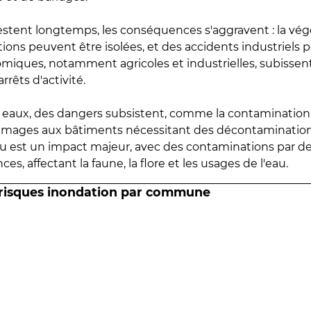
estent longtemps, les conséquences s'aggravent : la vé
tions peuvent être isolées, et des accidents industriels 
omiques, notamment agricoles et industrielles, subissen
rrêts d'activité.
es eaux, des dangers subsistent, comme la contamination
mmages aux bâtiments nécessitant des décontaminations
eau est un impact majeur, avec des contaminations par d
es, affectant la faune, la flore et les usages de l'eau.
 risques inondation par commune