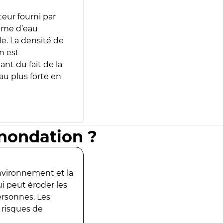
teur fourni par
lume d’eau
e. La densité de
n est
ant du fait de la
u plus forte en
inondation ?
environnement et la
ui peut éroder les
ersonnes. Les
 risques de