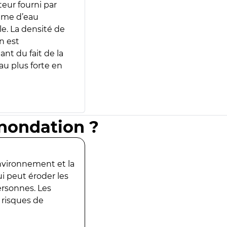
teur fourni par
lume d’eau
e. La densité de
n est
ant du fait de la
u plus forte en
inondation ?
environnement et la
ui peut éroder les
ersonnes. Les
 risques de