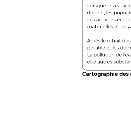
Lorsque les eaux r
dépérir, les popula
Les activités écon
matérielles et des a
Après le retrait d
potable et les do
La pollution de l'
et d'autres substanc
Cartographie des