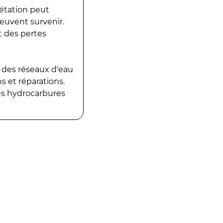
gétation peut
peuvent survenir.
t des pertes
 des réseaux d'eau
 et réparations.
es hydrocarbures