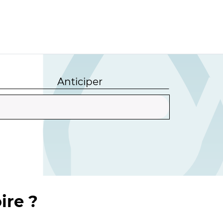
Anticiper
ire ?