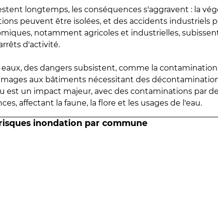
estent longtemps, les conséquences s'aggravent : la vé
tions peuvent être isolées, et des accidents industriels 
omiques, notamment agricoles et industrielles, subissen
rrêts d'activité.
es eaux, des dangers subsistent, comme la contamination
mmages aux bâtiments nécessitant des décontaminations
eau est un impact majeur, avec des contaminations par d
es, affectant la faune, la flore et les usages de l'eau.
 risques inondation par commune