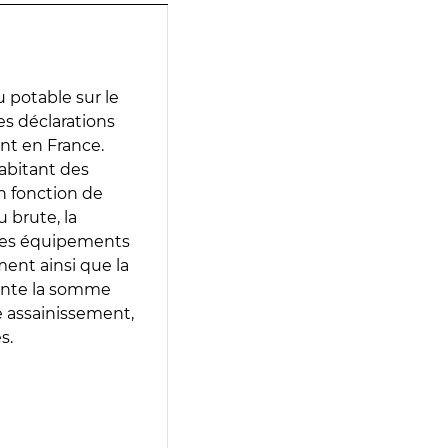
 potable sur le
des déclarations
ent en France.
abitant des
en fonction de
 brute, la
 les équipements
ment ainsi que la
sente la somme
e assainissement,
s.