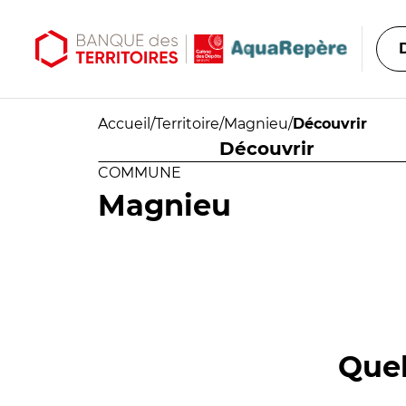
Aller au contenu principal
Aller au menu principal
Accueil
/
Territoire
/
Magnieu
/
Découvrir
Découvrir
COMMUNE
Magnieu
Quel