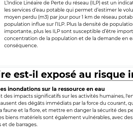
L’Indice Linéaire de Perte du réseau (ILP) est un indica
les services d’eau potable qui permet d’estimer le vo
moyen perdu (m3) par jour pour 1 km de réseau potabl
population influe sur l’ILP. Plus la densité de populatio
importante, plus les ILP sont susceptible d’être import
concentration de la population et de la demande en ea
conséquence.
ire est-il exposé au risque 
s inondations sur la ressource en eau
 des impacts significatifs sur les activités humaines, l'
 causent des dégâts immédiats par la force du courant, q
 faune et la flore, et mettre en danger la sécurité des p
 les biens matériels sont également vulnérables, avec des
 et de barrages.