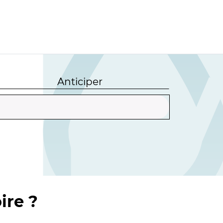
Anticiper
ire ?