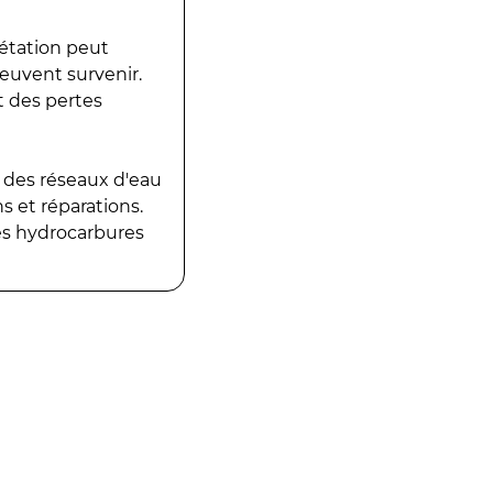
gétation peut
peuvent survenir.
t des pertes
 des réseaux d'eau
 et réparations.
es hydrocarbures