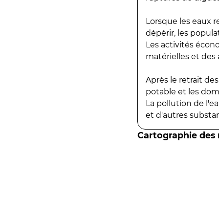
Lorsque les eaux r
dépérir, les popula
Les activités écon
matérielles et des a
Après le retrait d
potable et les do
La pollution de l'
et d'autres substanc
Cartographie des