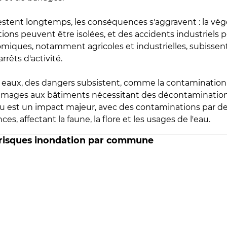
estent longtemps, les conséquences s'aggravent : la vé
tions peuvent être isolées, et des accidents industriels 
omiques, notamment agricoles et industrielles, subissen
rrêts d'activité.
es eaux, des dangers subsistent, comme la contamination
mmages aux bâtiments nécessitant des décontaminations
eau est un impact majeur, avec des contaminations par d
es, affectant la faune, la flore et les usages de l'eau.
 risques inondation par commune