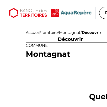
Aller au contenu principal
Aller au menu principal
Accueil
/
Territoire
/
Montagnat
/
Découvrir
Découvrir
COMMUNE
Montagnat
Quel