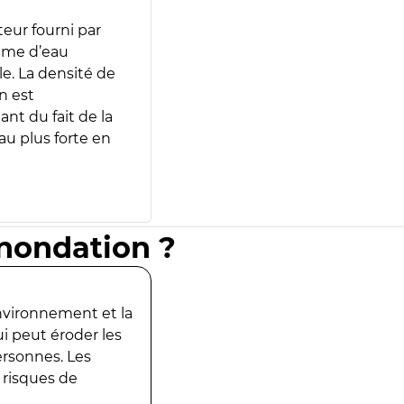
teur fourni par
lume d’eau
e. La densité de
n est
ant du fait de la
u plus forte en
inondation ?
environnement et la
ui peut éroder les
ersonnes. Les
 risques de