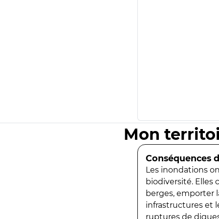
Mon territo
Conséquences de
Les inondations ont
biodiversité. Elles
berges, emporter la
infrastructures et
ruptures de digues