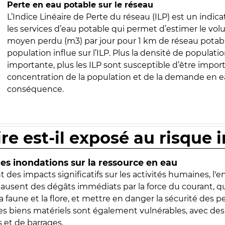
Perte en eau potable sur le réseau
L’Indice Linéaire de Perte du réseau (ILP) est un indica
les services d’eau potable qui permet d’estimer le vo
moyen perdu (m3) par jour pour 1 km de réseau potabl
population influe sur l’ILP. Plus la densité de populatio
importante, plus les ILP sont susceptible d’être import
concentration de la population et de la demande en ea
conséquence.
ire est-il exposé au risque 
s inondations sur la ressource en eau
 des impacts significatifs sur les activités humaines, l'
 causent des dégâts immédiats par la force du courant, q
 faune et la flore, et mettre en danger la sécurité des p
 les biens matériels sont également vulnérables, avec des
 et de barrages.