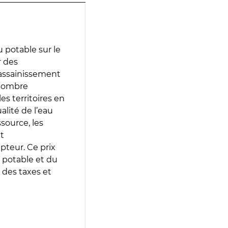
 potable sur le
r des
d’assainissement
 nombre
es territoires en
lité de l’eau
source, les
t
epteur. Ce prix
 potable et du
 des taxes et