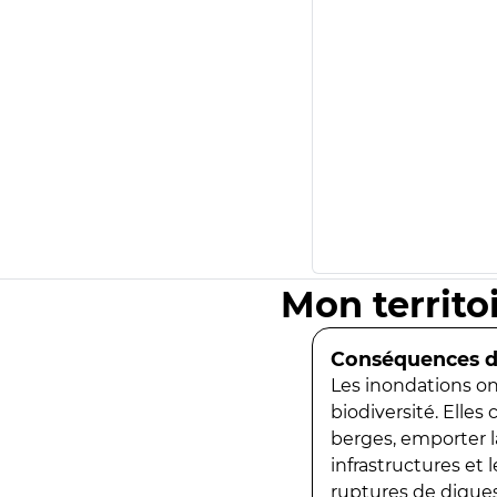
Mon territo
Conséquences de
Les inondations ont
biodiversité. Elles
berges, emporter la
infrastructures et
ruptures de digues