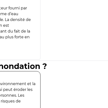
teur fourni par
lume d’eau
e. La densité de
n est
ant du fait de la
u plus forte en
inondation ?
environnement et la
ui peut éroder les
ersonnes. Les
 risques de