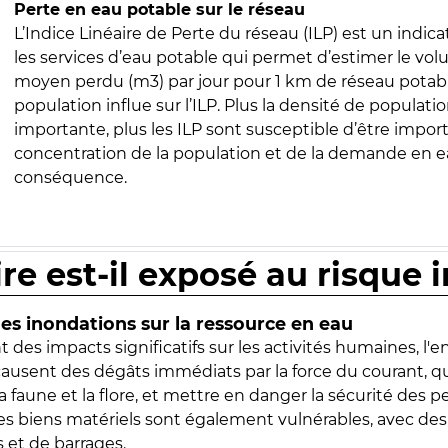
Perte en eau potable sur le réseau
L’Indice Linéaire de Perte du réseau (ILP) est un indica
les services d’eau potable qui permet d’estimer le vo
moyen perdu (m3) par jour pour 1 km de réseau potabl
population influe sur l’ILP. Plus la densité de populatio
importante, plus les ILP sont susceptible d’être import
concentration de la population et de la demande en ea
conséquence.
ire est-il exposé au risque 
s inondations sur la ressource en eau
 des impacts significatifs sur les activités humaines, l'
 causent des dégâts immédiats par la force du courant, q
 faune et la flore, et mettre en danger la sécurité des p
 les biens matériels sont également vulnérables, avec des
 et de barrages.