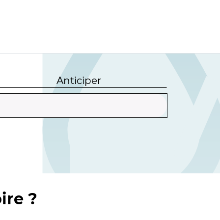
Anticiper
ire ?