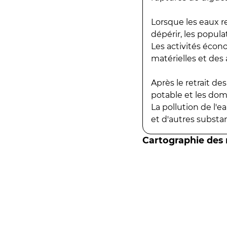
Lorsque les eaux r
dépérir, les popula
Les activités écon
matérielles et des a
Après le retrait d
potable et les do
La pollution de l'
et d'autres substanc
Cartographie des