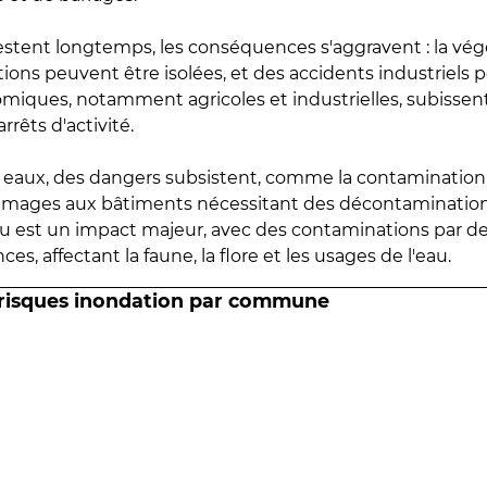
estent longtemps, les conséquences s'aggravent : la vé
tions peuvent être isolées, et des accidents industriels 
omiques, notamment agricoles et industrielles, subissen
rrêts d'activité.
es eaux, des dangers subsistent, comme la contamination
mmages aux bâtiments nécessitant des décontaminations
eau est un impact majeur, avec des contaminations par d
es, affectant la faune, la flore et les usages de l'eau.
 risques inondation par commune