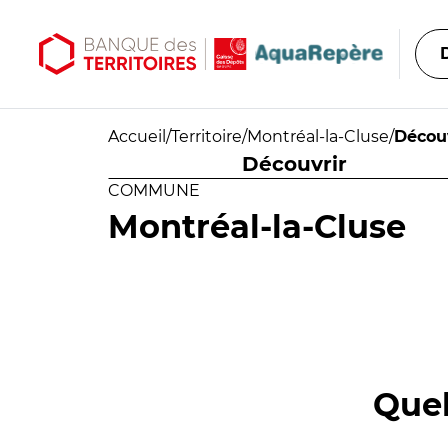
Aller au contenu principal
Aller au menu principal
Accueil
/
Territoire
/
Montréal-la-Cluse
/
Décou
Découvrir
COMMUNE
Montréal-la-Cluse
Quel