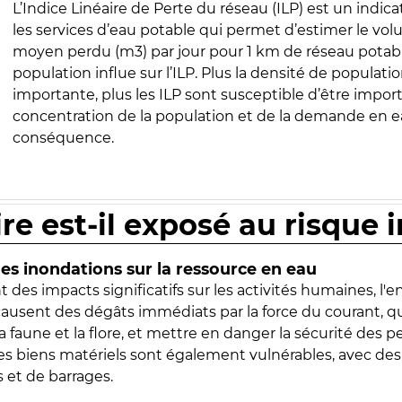
L’Indice Linéaire de Perte du réseau (ILP) est un indica
les services d’eau potable qui permet d’estimer le vo
moyen perdu (m3) par jour pour 1 km de réseau potabl
population influe sur l’ILP. Plus la densité de populatio
importante, plus les ILP sont susceptible d’être import
concentration de la population et de la demande en ea
conséquence.
ire est-il exposé au risque 
s inondations sur la ressource en eau
 des impacts significatifs sur les activités humaines, l'
 causent des dégâts immédiats par la force du courant, q
 faune et la flore, et mettre en danger la sécurité des p
 les biens matériels sont également vulnérables, avec des
 et de barrages.