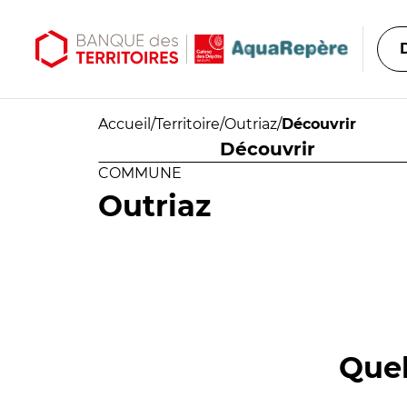
Aller au contenu principal
Aller au menu principal
Accueil
/
Territoire
/
Outriaz
/
Découvrir
Découvrir
COMMUNE
Outriaz
Quel