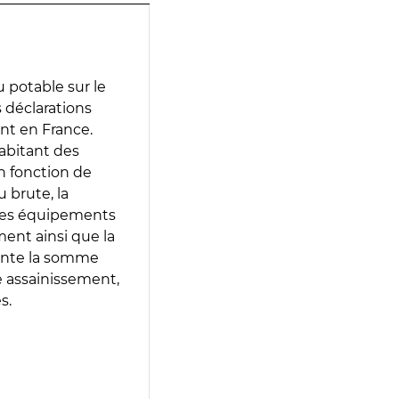
 potable sur le
s déclarations
ent en France.
abitant des
en fonction de
 brute, la
 les équipements
ment ainsi que la
sente la somme
e assainissement,
s.