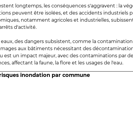
estent longtemps, les conséquences s'aggravent : la vé
tions peuvent être isolées, et des accidents industriels 
omiques, notamment agricoles et industrielles, subissen
rrêts d'activité.
es eaux, des dangers subsistent, comme la contamination
mmages aux bâtiments nécessitant des décontaminations
eau est un impact majeur, avec des contaminations par d
es, affectant la faune, la flore et les usages de l'eau.
 risques inondation par commune