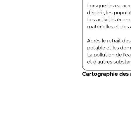
Lorsque les eaux r
dépérir, les popula
Les activités écon
matérielles et des a
Après le retrait d
potable et les do
La pollution de l'
et d'autres substanc
Cartographie des