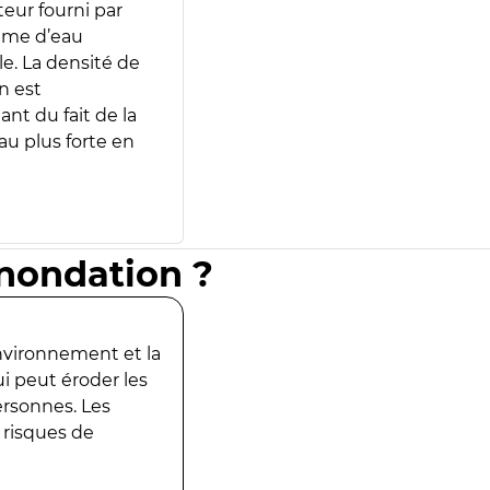
teur fourni par
lume d’eau
e. La densité de
n est
ant du fait de la
u plus forte en
inondation ?
environnement et la
ui peut éroder les
ersonnes. Les
 risques de