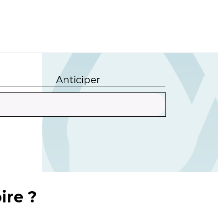
Anticiper
ire ?