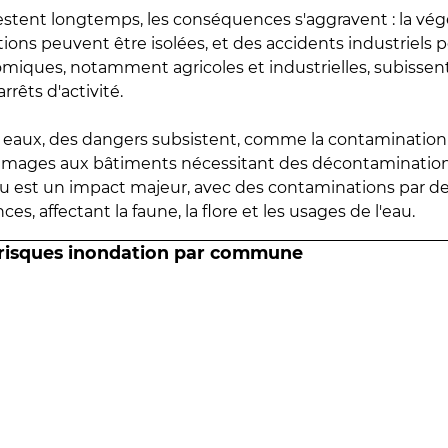
estent longtemps, les conséquences s'aggravent : la vé
tions peuvent être isolées, et des accidents industriels 
omiques, notamment agricoles et industrielles, subissen
rrêts d'activité.
es eaux, des dangers subsistent, comme la contamination
mmages aux bâtiments nécessitant des décontaminations
eau est un impact majeur, avec des contaminations par d
es, affectant la faune, la flore et les usages de l'eau.
 risques inondation par commune