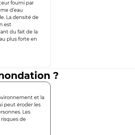
teur fourni par
lume d’eau
e. La densité de
n est
ant du fait de la
u plus forte en
inondation ?
environnement et la
ui peut éroder les
ersonnes. Les
 risques de