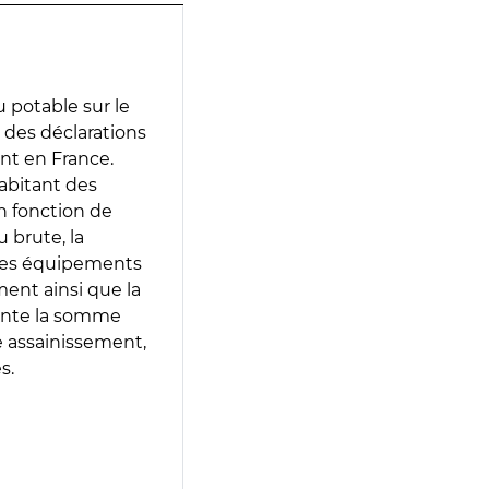
 potable sur le
ir des déclarations
ent en France.
abitant des
en fonction de
 brute, la
 les équipements
ment ainsi que la
sente la somme
e assainissement,
s.