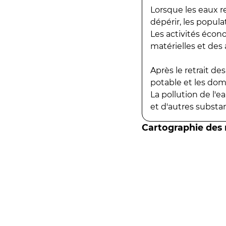
Lorsque les eaux r
dépérir, les popula
Les activités écon
matérielles et des a
Après le retrait d
potable et les do
La pollution de l'
et d'autres substanc
Cartographie des