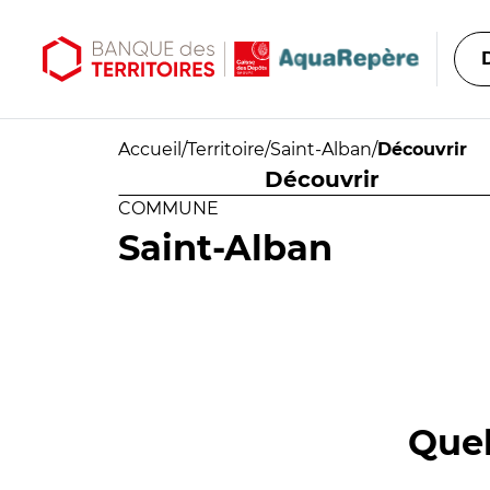
Aller au contenu principal
Aller au menu principal
Accueil
/
Territoire
/
Saint-Alban
/
Découvrir
Découvrir
COMMUNE
Saint-Alban
Quel