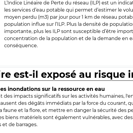
L’Indice Linéaire de Perte du réseau (ILP) est un indica
les services d’eau potable qui permet d’estimer le vo
moyen perdu (m3) par jour pour 1 km de réseau potabl
population influe sur l’ILP. Plus la densité de populatio
importante, plus les ILP sont susceptible d’être import
concentration de la population et de la demande en ea
conséquence.
ire est-il exposé au risque 
s inondations sur la ressource en eau
 des impacts significatifs sur les activités humaines, l'
 causent des dégâts immédiats par la force du courant, q
 faune et la flore, et mettre en danger la sécurité des p
 les biens matériels sont également vulnérables, avec des
 et de barrages.