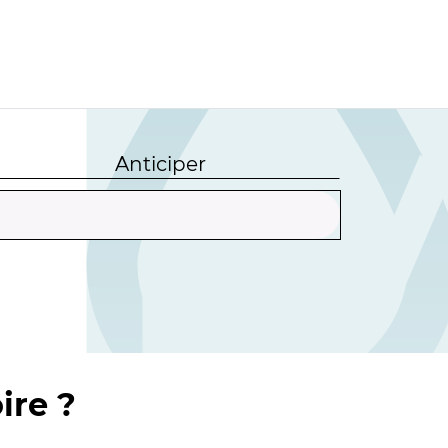
Anticiper
ire ?