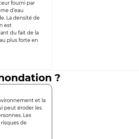
teur fourni par
lume d’eau
e. La densité de
n est
ant du fait de la
u plus forte en
inondation ?
environnement et la
ui peut éroder les
ersonnes. Les
 risques de