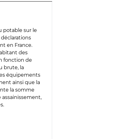
 potable sur le
s déclarations
ent en France.
abitant des
en fonction de
 brute, la
 les équipements
ment ainsi que la
sente la somme
e assainissement,
s.