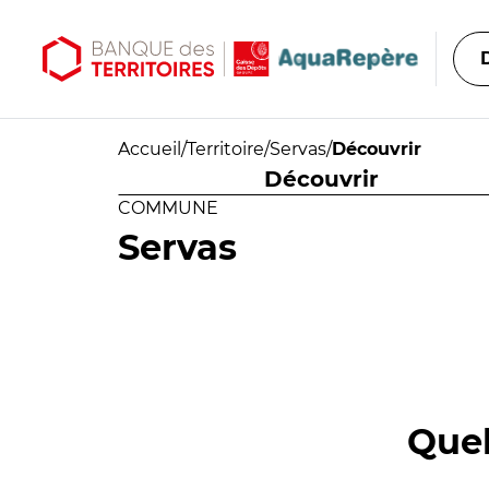
Aller au contenu principal
Aller au menu principal
Accueil
/
Territoire
/
Servas
/
Découvrir
Découvrir
COMMUNE
Servas
Quel