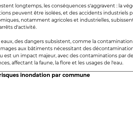
estent longtemps, les conséquences s'aggravent : la vé
tions peuvent être isolées, et des accidents industriels 
omiques, notamment agricoles et industrielles, subissen
rrêts d'activité.
es eaux, des dangers subsistent, comme la contamination
mmages aux bâtiments nécessitant des décontaminations
eau est un impact majeur, avec des contaminations par d
es, affectant la faune, la flore et les usages de l'eau.
 risques inondation par commune