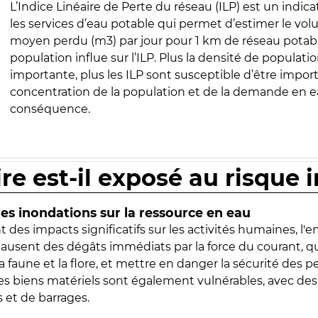
L’Indice Linéaire de Perte du réseau (ILP) est un indica
les services d’eau potable qui permet d’estimer le vo
moyen perdu (m3) par jour pour 1 km de réseau potabl
population influe sur l’ILP. Plus la densité de populatio
importante, plus les ILP sont susceptible d’être import
concentration de la population et de la demande en ea
conséquence.
ire est-il exposé au risque 
s inondations sur la ressource en eau
 des impacts significatifs sur les activités humaines, l'
 causent des dégâts immédiats par la force du courant, q
 faune et la flore, et mettre en danger la sécurité des p
 les biens matériels sont également vulnérables, avec des
 et de barrages.