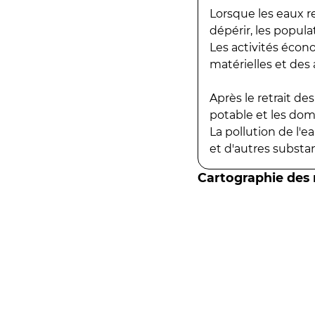
Lorsque les eaux r
dépérir, les popula
Les activités écon
matérielles et des a
Après le retrait d
potable et les do
La pollution de l'
et d'autres substanc
Cartographie des