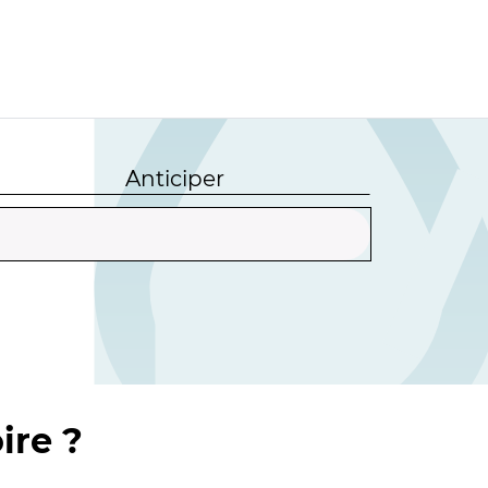
Anticiper
ire ?