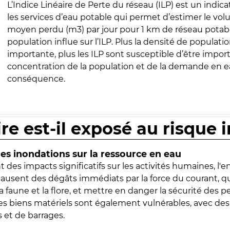
L’Indice Linéaire de Perte du réseau (ILP) est un indica
les services d’eau potable qui permet d’estimer le vo
moyen perdu (m3) par jour pour 1 km de réseau potabl
population influe sur l’ILP. Plus la densité de populatio
importante, plus les ILP sont susceptible d’être import
concentration de la population et de la demande en ea
conséquence.
ire est-il exposé au risque 
s inondations sur la ressource en eau
 des impacts significatifs sur les activités humaines, l'
 causent des dégâts immédiats par la force du courant, q
 faune et la flore, et mettre en danger la sécurité des p
 les biens matériels sont également vulnérables, avec des
 et de barrages.