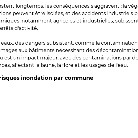
estent longtemps, les conséquences s'aggravent : la vé
tions peuvent être isolées, et des accidents industriels 
omiques, notamment agricoles et industrielles, subissen
rrêts d'activité.
es eaux, des dangers subsistent, comme la contamination
mmages aux bâtiments nécessitant des décontaminations
eau est un impact majeur, avec des contaminations par d
es, affectant la faune, la flore et les usages de l'eau.
 risques inondation par commune