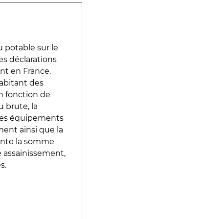
 potable sur le
des déclarations
ent en France.
abitant des
en fonction de
 brute, la
 les équipements
ment ainsi que la
sente la somme
e assainissement,
s.