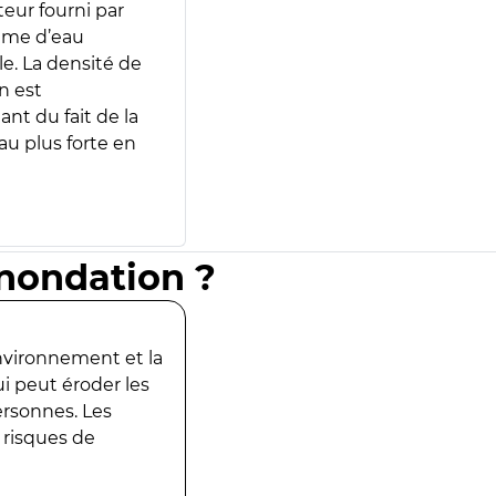
teur fourni par
lume d’eau
e. La densité de
n est
ant du fait de la
u plus forte en
inondation ?
environnement et la
ui peut éroder les
ersonnes. Les
 risques de