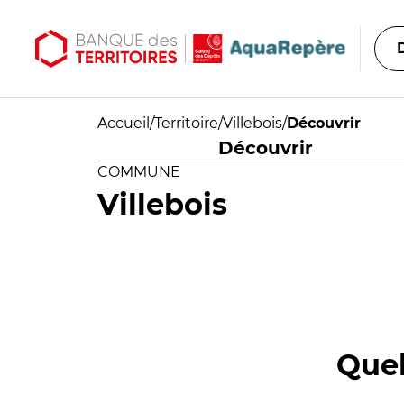
Aller au contenu principal
Aller au menu principal
Accueil
/
Territoire
/
Villebois
/
Découvrir
Découvrir
COMMUNE
Villebois
Quel