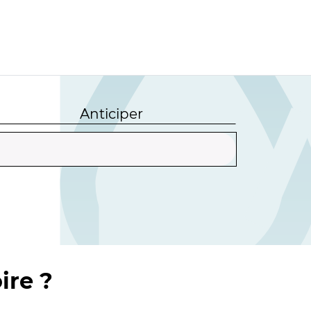
Anticiper
ire ?