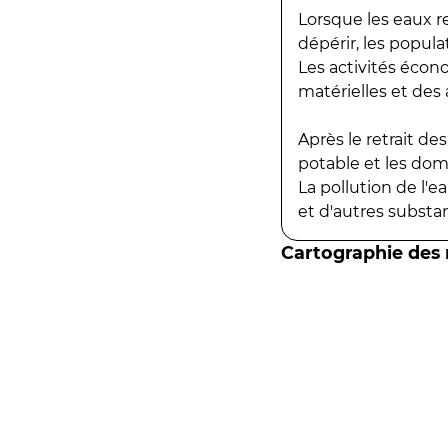
Lorsque les eaux r
dépérir, les popula
Les activités écon
matérielles et des a
Après le retrait d
potable et les do
La pollution de l'
et d'autres substanc
Cartographie des