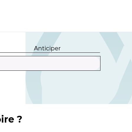
Anticiper
ire ?