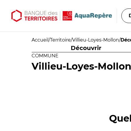
Aller au contenu principal
Aller au menu principal
Accueil
/
Territoire
/
Villieu-Loyes-Mollon
/
Déc
Découvrir
COMMUNE
Villieu-Loyes-Mollo
Quel