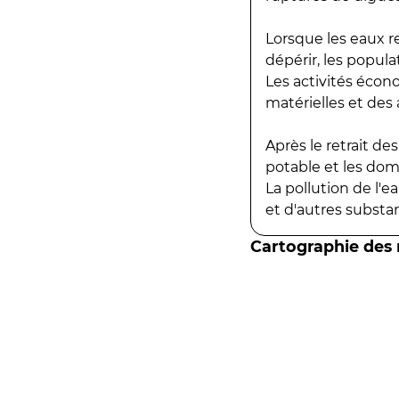
Lorsque les eaux r
dépérir, les popula
Les activités écon
matérielles et des a
Après le retrait d
potable et les do
La pollution de l'
et d'autres substanc
Cartographie des