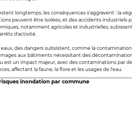
estent longtemps, les conséquences s'aggravent : la vé
tions peuvent être isolées, et des accidents industriels 
omiques, notamment agricoles et industrielles, subissen
rrêts d'activité.
es eaux, des dangers subsistent, comme la contamination
mmages aux bâtiments nécessitant des décontaminations
eau est un impact majeur, avec des contaminations par d
es, affectant la faune, la flore et les usages de l'eau.
 risques inondation par commune