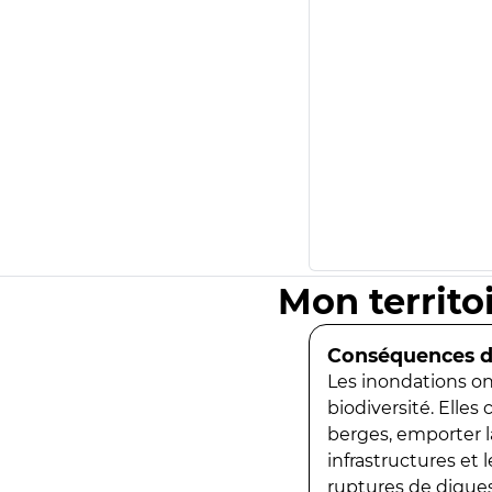
Mon territo
Conséquences de
Les inondations ont
biodiversité. Elles
berges, emporter la
infrastructures et
ruptures de digues