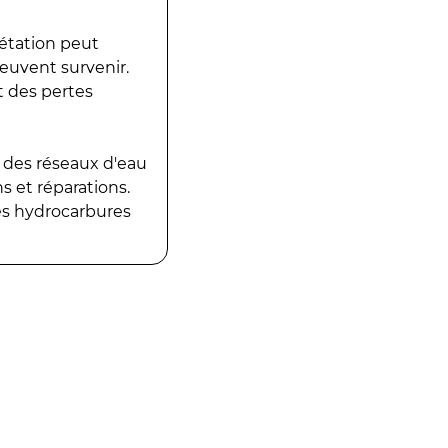
gétation peut
peuvent survenir.
t des pertes
 des réseaux d'eau
 et réparations.
es hydrocarbures