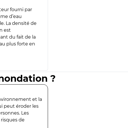
teur fourni par
lume d’eau
e. La densité de
n est
ant du fait de la
u plus forte en
inondation ?
environnement et la
ui peut éroder les
ersonnes. Les
 risques de