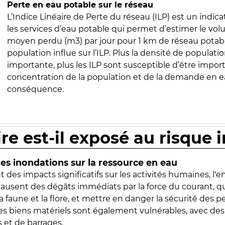
Perte en eau potable sur le réseau
L’Indice Linéaire de Perte du réseau (ILP) est un indica
les services d’eau potable qui permet d’estimer le vo
moyen perdu (m3) par jour pour 1 km de réseau potabl
population influe sur l’ILP. Plus la densité de populatio
importante, plus les ILP sont susceptible d’être import
concentration de la population et de la demande en ea
conséquence.
ire est-il exposé au risque 
s inondations sur la ressource en eau
 des impacts significatifs sur les activités humaines, l'
 causent des dégâts immédiats par la force du courant, q
 faune et la flore, et mettre en danger la sécurité des p
 les biens matériels sont également vulnérables, avec des
 et de barrages.