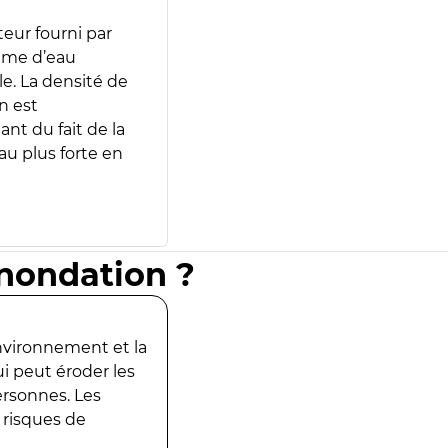
teur fourni par
lume d’eau
e. La densité de
n est
ant du fait de la
u plus forte en
inondation ?
environnement et la
ui peut éroder les
ersonnes. Les
 risques de