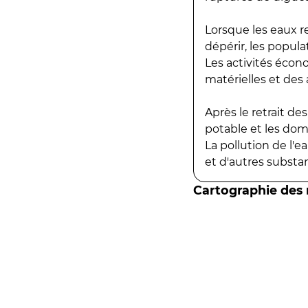
Lorsque les eaux r
dépérir, les popula
Les activités écon
matérielles et des a
Après le retrait d
potable et les do
La pollution de l'
et d'autres substanc
Cartographie des