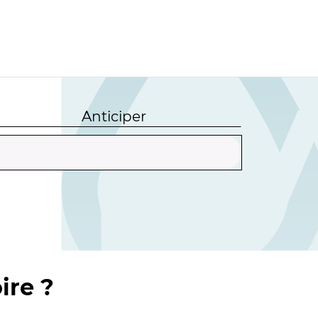
Anticiper
ire ?