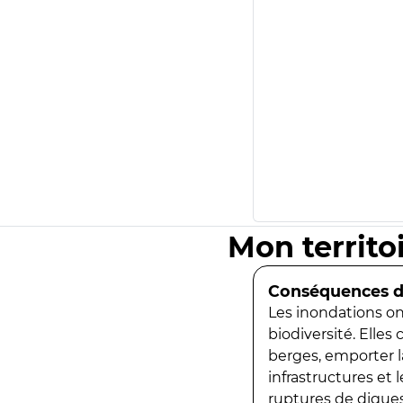
Mon territo
Conséquences de
Les inondations ont
biodiversité. Elles
berges, emporter la
infrastructures et
ruptures de digues