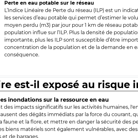
Perte en eau potable sur le réseau
L’Indice Linéaire de Perte du réseau (ILP) est un indica
les services d’eau potable qui permet d’estimer le vo
moyen perdu (m3) par jour pour 1 km de réseau potabl
population influe sur l’ILP. Plus la densité de populatio
importante, plus les ILP sont susceptible d’être import
concentration de la population et de la demande en ea
conséquence.
ire est-il exposé au risque 
s inondations sur la ressource en eau
 des impacts significatifs sur les activités humaines, l'
 causent des dégâts immédiats par la force du courant, q
 faune et la flore, et mettre en danger la sécurité des p
 les biens matériels sont également vulnérables, avec des
 et de barrages.