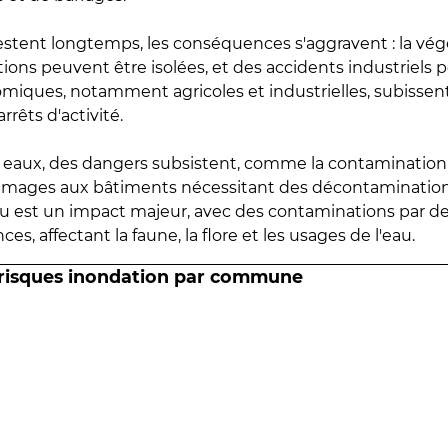
estent longtemps, les conséquences s'aggravent : la vé
tions peuvent être isolées, et des accidents industriels 
omiques, notamment agricoles et industrielles, subissen
rrêts d'activité.
es eaux, des dangers subsistent, comme la contamination
mmages aux bâtiments nécessitant des décontaminations
eau est un impact majeur, avec des contaminations par d
es, affectant la faune, la flore et les usages de l'eau.
 risques inondation par commune