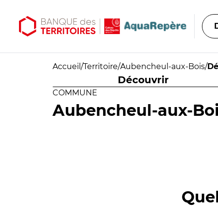
Aller au contenu principal
Aller au menu principal
Accueil
/
Territoire
/
Aubencheul-aux-Bois
/
Dé
Découvrir
COMMUNE
Aubencheul-aux-Bo
Quel