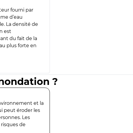
teur fourni par
lume d’eau
e. La densité de
n est
ant du fait de la
u plus forte en
inondation ?
environnement et la
ui peut éroder les
ersonnes. Les
 risques de