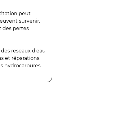
gétation peut
peuvent survenir.
t des pertes
 des réseaux d'eau
 et réparations.
es hydrocarbures