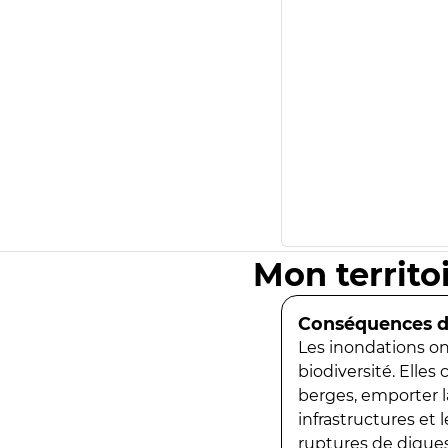
Mon territo
Conséquences de
Les inondations ont
biodiversité. Elles
berges, emporter la
infrastructures et
ruptures de digues