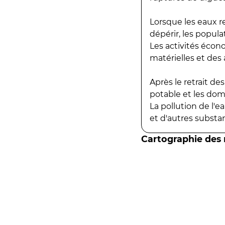
Lorsque les eaux r
dépérir, les popula
Les activités écon
matérielles et des a
Après le retrait d
potable et les do
La pollution de l'
et d'autres substanc
Cartographie des