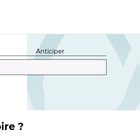
Anticiper
ire ?