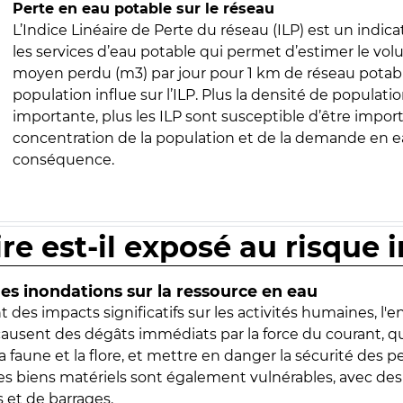
Perte en eau potable sur le réseau
L’Indice Linéaire de Perte du réseau (ILP) est un indica
les services d’eau potable qui permet d’estimer le vo
moyen perdu (m3) par jour pour 1 km de réseau potabl
population influe sur l’ILP. Plus la densité de populatio
importante, plus les ILP sont susceptible d’être import
concentration de la population et de la demande en ea
conséquence.
ire est-il exposé au risque 
s inondations sur la ressource en eau
 des impacts significatifs sur les activités humaines, l'
 causent des dégâts immédiats par la force du courant, q
 faune et la flore, et mettre en danger la sécurité des p
 les biens matériels sont également vulnérables, avec des
 et de barrages.