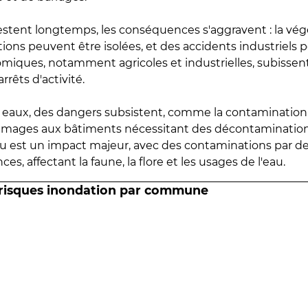
estent longtemps, les conséquences s'aggravent : la vé
tions peuvent être isolées, et des accidents industriels 
omiques, notamment agricoles et industrielles, subissen
rrêts d'activité.
es eaux, des dangers subsistent, comme la contamination
mmages aux bâtiments nécessitant des décontaminations
eau est un impact majeur, avec des contaminations par d
es, affectant la faune, la flore et les usages de l'eau.
 risques inondation par commune