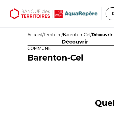
Aller au contenu principal
Aller au menu principal
Accueil
/
Territoire
/
Barenton-Cel
/
Découvrir
Découvrir
COMMUNE
Barenton-Cel
Quel