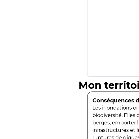
Mon territo
Conséquences de
Les inondations ont
biodiversité. Elles
berges, emporter la
infrastructures et
ruptures de digues