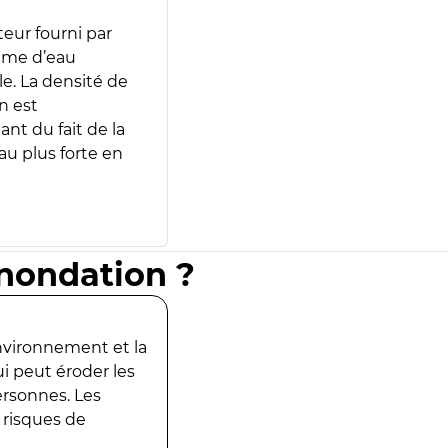
teur fourni par
lume d’eau
e. La densité de
n est
ant du fait de la
u plus forte en
inondation ?
environnement et la
ui peut éroder les
ersonnes. Les
 risques de