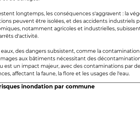
estent longtemps, les conséquences s'aggravent : la vé
tions peuvent être isolées, et des accidents industriels 
omiques, notamment agricoles et industrielles, subissen
rrêts d'activité.
es eaux, des dangers subsistent, comme la contamination
mmages aux bâtiments nécessitant des décontaminations
eau est un impact majeur, avec des contaminations par d
es, affectant la faune, la flore et les usages de l'eau.
 risques inondation par commune