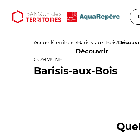
Aller au contenu principal
Aller au menu principal
Accueil
/
Territoire
/
Barisis-aux-Bois
/
Découvr
Découvrir
COMMUNE
Barisis-aux-Bois
Quel