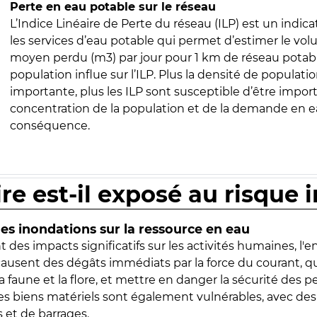
Perte en eau potable sur le réseau
L’Indice Linéaire de Perte du réseau (ILP) est un indica
les services d’eau potable qui permet d’estimer le vo
moyen perdu (m3) par jour pour 1 km de réseau potabl
population influe sur l’ILP. Plus la densité de populatio
importante, plus les ILP sont susceptible d’être import
concentration de la population et de la demande en ea
conséquence.
ire est-il exposé au risque 
s inondations sur la ressource en eau
 des impacts significatifs sur les activités humaines, l'
 causent des dégâts immédiats par la force du courant, q
 faune et la flore, et mettre en danger la sécurité des p
 les biens matériels sont également vulnérables, avec des
 et de barrages.