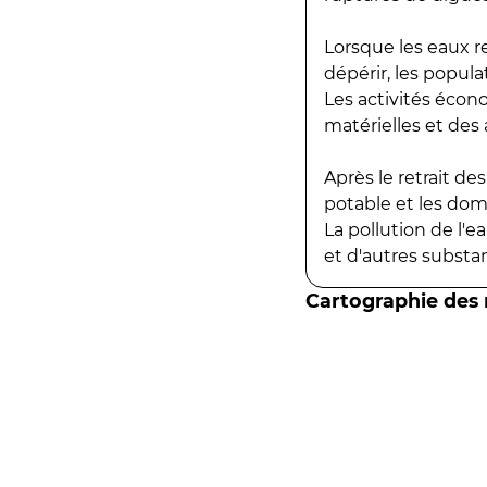
Lorsque les eaux r
dépérir, les popula
Les activités écon
matérielles et des a
Après le retrait d
potable et les do
La pollution de l'
et d'autres substanc
Cartographie des