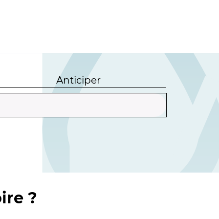
Anticiper
ire ?