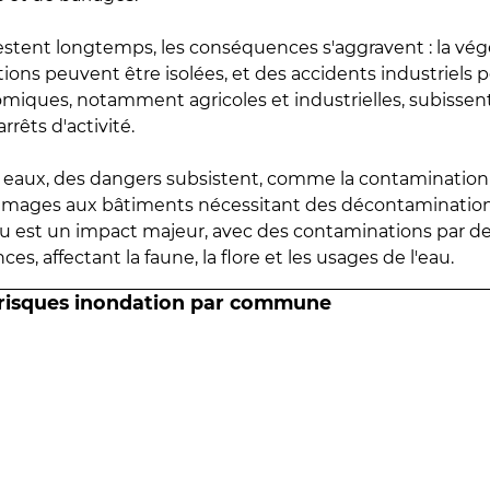
estent longtemps, les conséquences s'aggravent : la vé
tions peuvent être isolées, et des accidents industriels 
omiques, notamment agricoles et industrielles, subissen
rrêts d'activité.
es eaux, des dangers subsistent, comme la contamination
mmages aux bâtiments nécessitant des décontaminations
eau est un impact majeur, avec des contaminations par d
es, affectant la faune, la flore et les usages de l'eau.
 risques inondation par commune