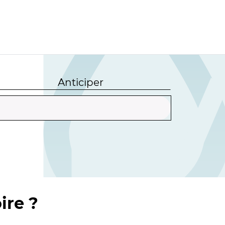
Anticiper
ire ?