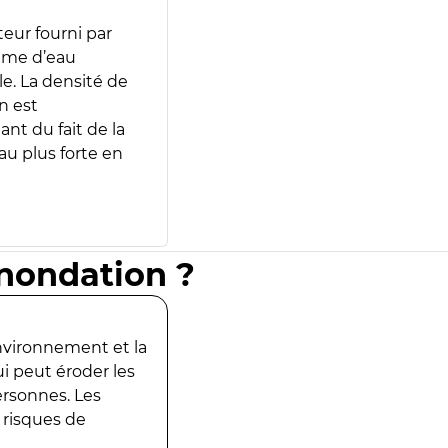
teur fourni par
lume d’eau
e. La densité de
n est
ant du fait de la
u plus forte en
inondation ?
environnement et la
ui peut éroder les
ersonnes. Les
 risques de