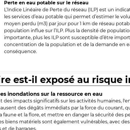
Perte en eau potable sur le réseau
L’Indice Linéaire de Perte du réseau (ILP) est un indica
les services d’eau potable qui permet d’estimer le vo
moyen perdu (m3) par jour pour 1 km de réseau potabl
population influe sur l’ILP. Plus la densité de populatio
importante, plus les ILP sont susceptible d’être import
concentration de la population et de la demande en ea
conséquence.
ire est-il exposé au risque 
s inondations sur la ressource en eau
 des impacts significatifs sur les activités humaines, l'
 causent des dégâts immédiats par la force du courant, q
 faune et la flore, et mettre en danger la sécurité des p
 les biens matériels sont également vulnérables, avec des
 et de barrages.