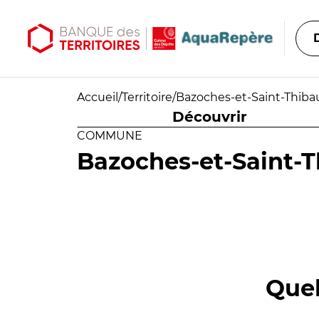
Aller au contenu principal
Aller au menu principal
Accueil
/
Territoire
/
Bazoches-et-Saint-Thiba
Découvrir
COMMUNE
Bazoches-et-Saint-T
Quel