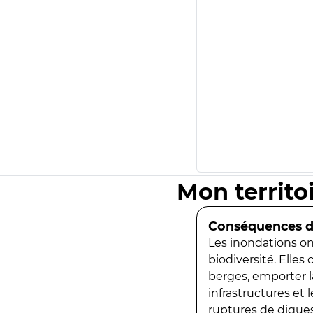
Mon territo
Conséquences de
Les inondations ont
biodiversité. Elles
berges, emporter la
infrastructures et
ruptures de digues