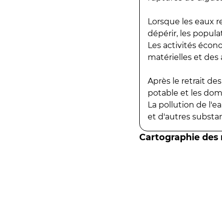
Lorsque les eaux r
dépérir, les popula
Les activités écon
matérielles et des a
Après le retrait d
potable et les do
La pollution de l'
et d'autres substanc
Cartographie des