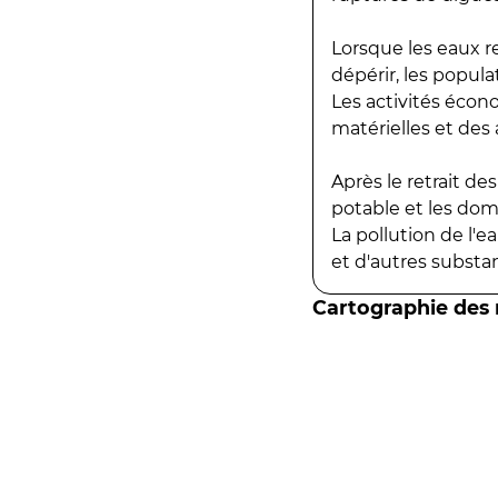
Lorsque les eaux r
dépérir, les popula
Les activités écon
matérielles et des a
Après le retrait d
potable et les do
La pollution de l'
et d'autres substanc
Cartographie des