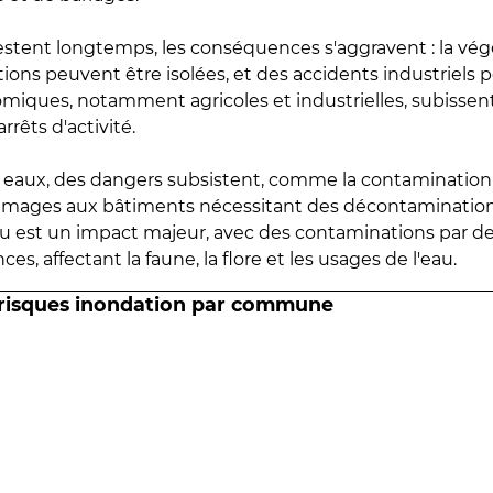
estent longtemps, les conséquences s'aggravent : la vé
tions peuvent être isolées, et des accidents industriels 
omiques, notamment agricoles et industrielles, subissen
rrêts d'activité.
es eaux, des dangers subsistent, comme la contamination
mmages aux bâtiments nécessitant des décontaminations
eau est un impact majeur, avec des contaminations par d
es, affectant la faune, la flore et les usages de l'eau.
 risques inondation par commune