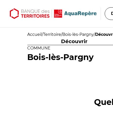
Aller au contenu principal
Aller au menu principal
Accueil
/
Territoire
/
Bois-lès-Pargny
/
Découvr
Découvrir
COMMUNE
Bois-lès-Pargny
Quel