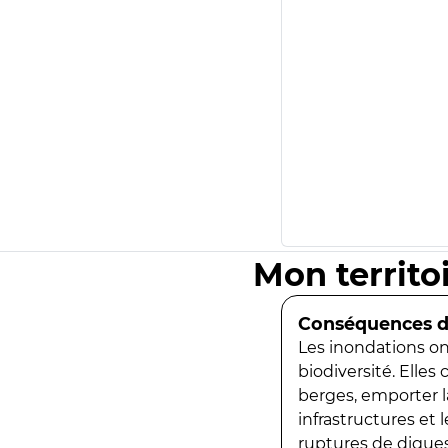
Mon territo
Conséquences de
Les inondations ont
biodiversité. Elles
berges, emporter la
infrastructures et
ruptures de digues