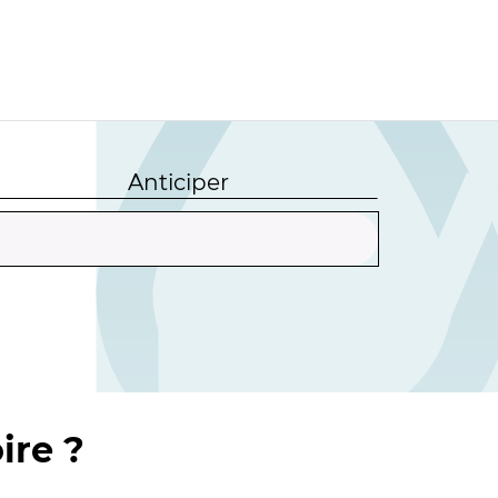
Anticiper
ire ?