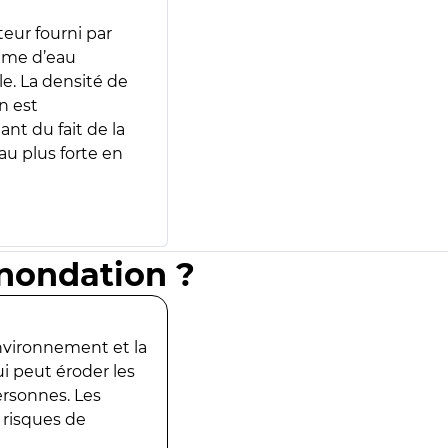
teur fourni par
lume d’eau
e. La densité de
n est
ant du fait de la
u plus forte en
inondation ?
environnement et la
ui peut éroder les
ersonnes. Les
 risques de