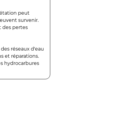
gétation peut
peuvent survenir.
t des pertes
 des réseaux d'eau
 et réparations.
es hydrocarbures