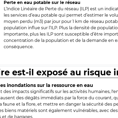
Perte en eau potable sur le réseau
L’Indice Linéaire de Perte du réseau (ILP) est un indica
les services d’eau potable qui permet d’estimer le vo
moyen perdu (m3) par jour pour 1 km de réseau potabl
population influe sur l’ILP. Plus la densité de populatio
importante, plus les ILP sont susceptible d’être import
concentration de la population et de la demande en ea
conséquence.
ire est-il exposé au risque 
s inondations sur la ressource en eau
 des impacts significatifs sur les activités humaines, l'
 causent des dégâts immédiats par la force du courant, q
 faune et la flore, et mettre en danger la sécurité des p
 les biens matériels sont également vulnérables, avec des
 et de barrages.