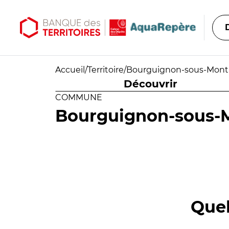
Aller au contenu principal
Aller au menu principal
Accueil
/
Territoire
/
Bourguignon-sous-Mont
Découvrir
COMMUNE
Bourguignon-sous-
Quel