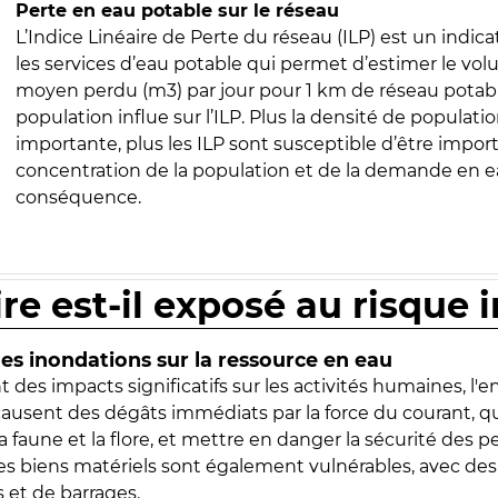
Perte en eau potable sur le réseau
L’Indice Linéaire de Perte du réseau (ILP) est un indica
les services d’eau potable qui permet d’estimer le vo
moyen perdu (m3) par jour pour 1 km de réseau potabl
population influe sur l’ILP. Plus la densité de populatio
importante, plus les ILP sont susceptible d’être import
concentration de la population et de la demande en ea
conséquence.
ire est-il exposé au risque 
s inondations sur la ressource en eau
 des impacts significatifs sur les activités humaines, l'
 causent des dégâts immédiats par la force du courant, q
 faune et la flore, et mettre en danger la sécurité des p
 les biens matériels sont également vulnérables, avec des
 et de barrages.