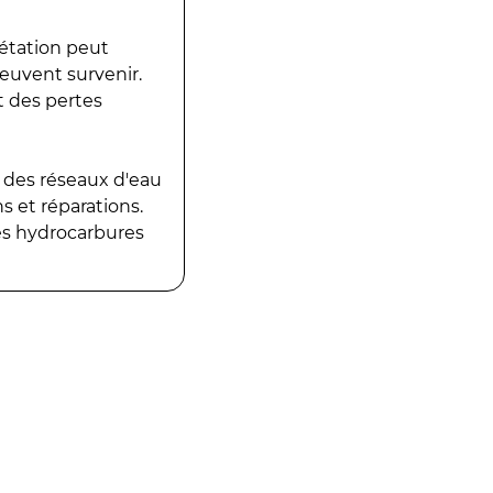
gétation peut
peuvent survenir.
t des pertes
 des réseaux d'eau
 et réparations.
es hydrocarbures