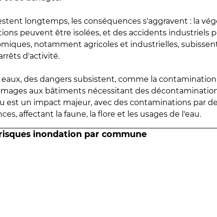
estent longtemps, les conséquences s'aggravent : la vé
tions peuvent être isolées, et des accidents industriels 
omiques, notamment agricoles et industrielles, subissen
rrêts d'activité.
es eaux, des dangers subsistent, comme la contamination
mmages aux bâtiments nécessitant des décontaminations
eau est un impact majeur, avec des contaminations par d
es, affectant la faune, la flore et les usages de l'eau.
 risques inondation par commune