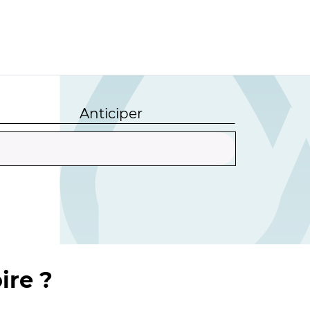
Anticiper
ire ?