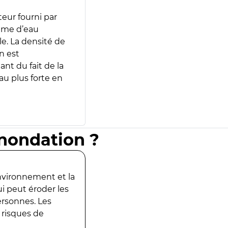
teur fourni par
lume d’eau
e. La densité de
n est
ant du fait de la
u plus forte en
inondation ?
environnement et la
ui peut éroder les
ersonnes. Les
 risques de