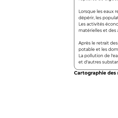
Lorsque les eaux r
dépérir, les popula
Les activités écon
matérielles et des a
Après le retrait d
potable et les do
La pollution de l'
et d'autres substanc
Cartographie des