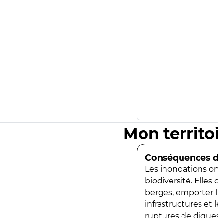
Mon territo
Conséquences de
Les inondations ont
biodiversité. Elles
berges, emporter la
infrastructures et
ruptures de digues