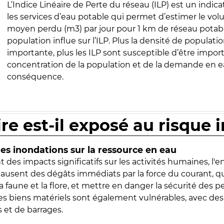
L’Indice Linéaire de Perte du réseau (ILP) est un indica
les services d’eau potable qui permet d’estimer le vo
moyen perdu (m3) par jour pour 1 km de réseau potabl
population influe sur l’ILP. Plus la densité de populatio
importante, plus les ILP sont susceptible d’être import
concentration de la population et de la demande en ea
conséquence.
ire est-il exposé au risque 
s inondations sur la ressource en eau
 des impacts significatifs sur les activités humaines, l'
 causent des dégâts immédiats par la force du courant, q
 faune et la flore, et mettre en danger la sécurité des p
 les biens matériels sont également vulnérables, avec des
 et de barrages.