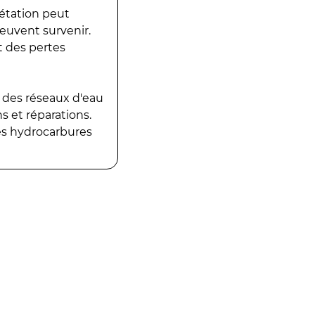
gétation peut
peuvent survenir.
t des pertes
 des réseaux d'eau
 et réparations.
es hydrocarbures