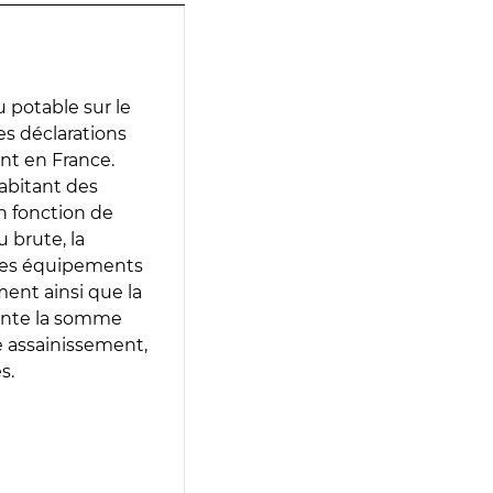
 potable sur le
des déclarations
ent en France.
abitant des
en fonction de
 brute, la
 les équipements
ment ainsi que la
sente la somme
e assainissement,
s.