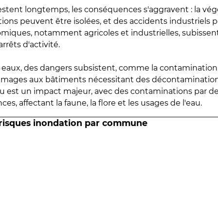
estent longtemps, les conséquences s'aggravent : la vé
tions peuvent être isolées, et des accidents industriels 
omiques, notamment agricoles et industrielles, subissen
rrêts d'activité.
es eaux, des dangers subsistent, comme la contamination
mmages aux bâtiments nécessitant des décontaminations
eau est un impact majeur, avec des contaminations par d
es, affectant la faune, la flore et les usages de l'eau.
 risques inondation par commune