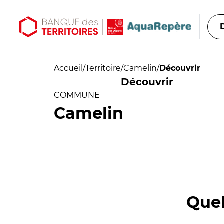
Aller au contenu principal
Aller au menu principal
Accueil
/
Territoire
/
Camelin
/
Découvrir
Découvrir
COMMUNE
Camelin
Quel