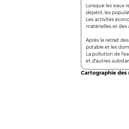
Lorsque les eaux r
dépérir, les popula
Les activités écon
matérielles et des a
Après le retrait d
potable et les do
La pollution de l'
et d'autres substanc
Cartographie des