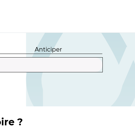
Anticiper
ire ?