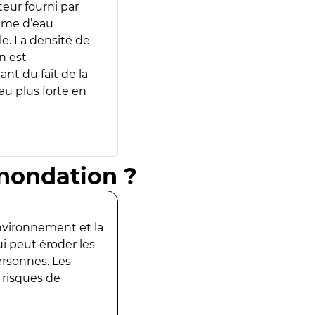
teur fourni par
lume d’eau
e. La densité de
n est
ant du fait de la
u plus forte en
inondation ?
environnement et la
ui peut éroder les
ersonnes. Les
 risques de