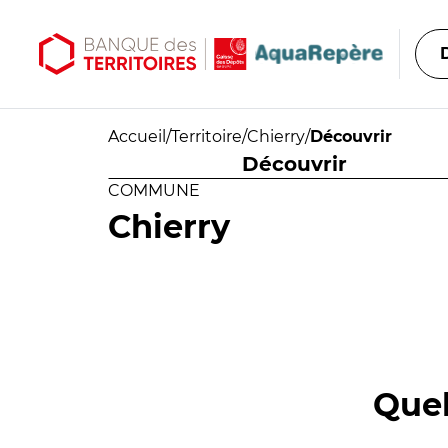
Aller au contenu principal
Aller au menu principal
Accueil
/
Territoire
/
Chierry
/
Découvrir
Découvrir
COMMUNE
Chierry
Quel