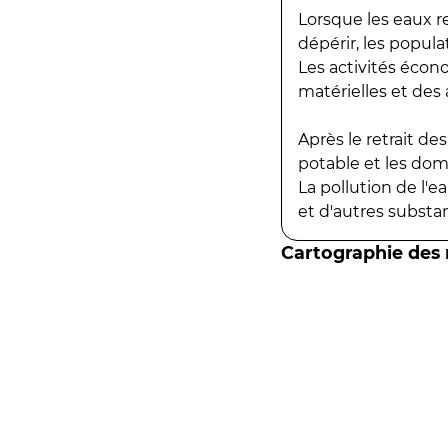
Lorsque les eaux r
dépérir, les popula
Les activités écon
matérielles et des a
Après le retrait d
potable et les do
La pollution de l'
et d'autres substanc
Cartographie des