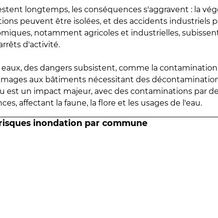
estent longtemps, les conséquences s'aggravent : la vé
tions peuvent être isolées, et des accidents industriels 
omiques, notamment agricoles et industrielles, subissen
rrêts d'activité.
es eaux, des dangers subsistent, comme la contamination
mmages aux bâtiments nécessitant des décontaminations
eau est un impact majeur, avec des contaminations par d
es, affectant la faune, la flore et les usages de l'eau.
 risques inondation par commune