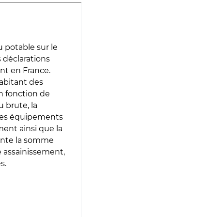
 potable sur le
s déclarations
ent en France.
abitant des
en fonction de
 brute, la
 les équipements
ment ainsi que la
sente la somme
e assainissement,
s.