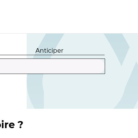
Anticiper
ire ?