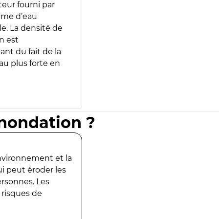
teur fourni par
lume d’eau
e. La densité de
n est
ant du fait de la
u plus forte en
inondation ?
environnement et la
ui peut éroder les
ersonnes. Les
 risques de