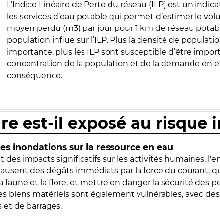
L’Indice Linéaire de Perte du réseau (ILP) est un indica
les services d’eau potable qui permet d’estimer le vo
moyen perdu (m3) par jour pour 1 km de réseau potabl
population influe sur l’ILP. Plus la densité de populatio
importante, plus les ILP sont susceptible d’être import
concentration de la population et de la demande en ea
conséquence.
ire est-il exposé au risque 
s inondations sur la ressource en eau
 des impacts significatifs sur les activités humaines, l'
 causent des dégâts immédiats par la force du courant, q
 faune et la flore, et mettre en danger la sécurité des p
 les biens matériels sont également vulnérables, avec des
 et de barrages.