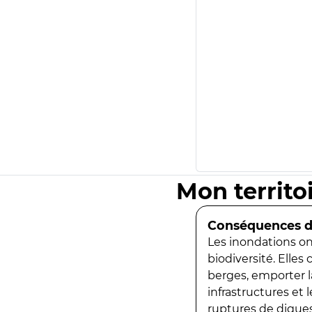
Mon territo
Conséquences de
Les inondations ont
biodiversité. Elles
berges, emporter la
infrastructures et
ruptures de digues