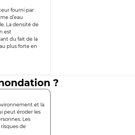
teur fourni par
lume d’eau
e. La densité de
n est
ant du fait de la
u plus forte en
inondation ?
environnement et la
ui peut éroder les
ersonnes. Les
 risques de