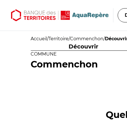
Aller au contenu principal
Aller au menu principal
Accueil
/
Territoire
/
Commenchon
/
Découvri
Découvrir
COMMUNE
Commenchon
Quel