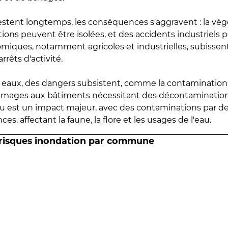
estent longtemps, les conséquences s'aggravent : la vé
tions peuvent être isolées, et des accidents industriels 
omiques, notamment agricoles et industrielles, subissen
rrêts d'activité.
es eaux, des dangers subsistent, comme la contamination
mmages aux bâtiments nécessitant des décontaminations
eau est un impact majeur, avec des contaminations par d
es, affectant la faune, la flore et les usages de l'eau.
 risques inondation par commune