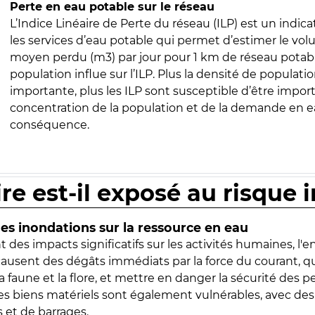
Perte en eau potable sur le réseau
L’Indice Linéaire de Perte du réseau (ILP) est un indica
les services d’eau potable qui permet d’estimer le vo
moyen perdu (m3) par jour pour 1 km de réseau potabl
population influe sur l’ILP. Plus la densité de populatio
importante, plus les ILP sont susceptible d’être import
concentration de la population et de la demande en ea
conséquence.
ire est-il exposé au risque 
s inondations sur la ressource en eau
 des impacts significatifs sur les activités humaines, l'
 causent des dégâts immédiats par la force du courant, q
 faune et la flore, et mettre en danger la sécurité des p
 les biens matériels sont également vulnérables, avec des
 et de barrages.