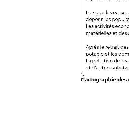
Lorsque les eaux r
dépérir, les popula
Les activités écon
matérielles et des a
Après le retrait d
potable et les do
La pollution de l'
et d'autres substanc
Cartographie des