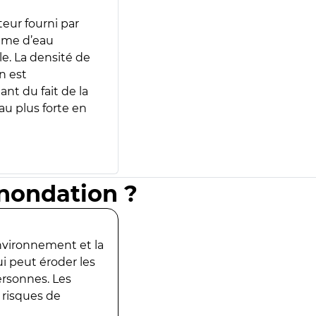
teur fourni par
lume d’eau
e. La densité de
n est
ant du fait de la
u plus forte en
inondation ?
environnement et la
ui peut éroder les
ersonnes. Les
 risques de