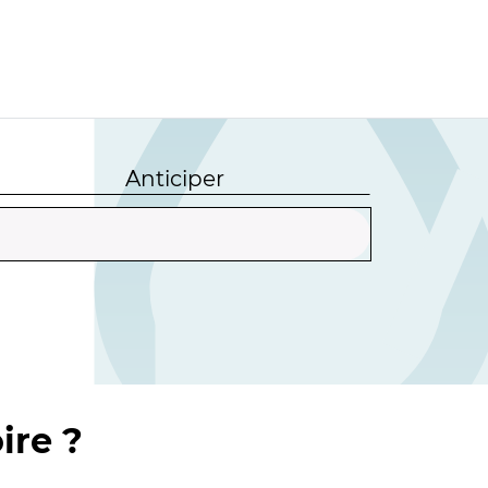
Anticiper
ire ?