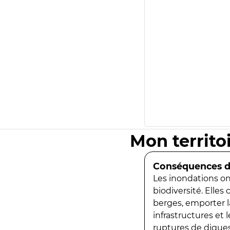
Mon territo
Conséquences de
Les inondations ont
biodiversité. Elles
berges, emporter la
infrastructures et
ruptures de digues