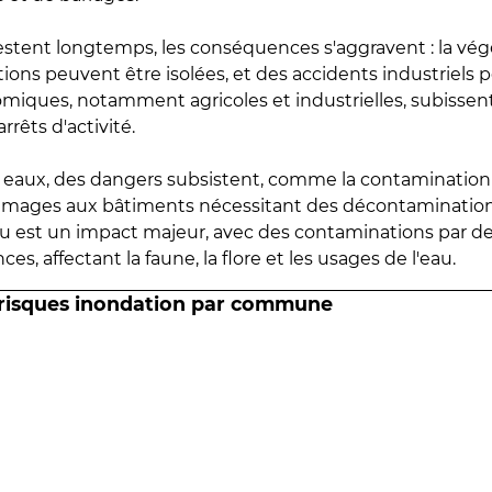
estent longtemps, les conséquences s'aggravent : la vé
tions peuvent être isolées, et des accidents industriels 
omiques, notamment agricoles et industrielles, subissen
rrêts d'activité.
es eaux, des dangers subsistent, comme la contamination
mmages aux bâtiments nécessitant des décontaminations
eau est un impact majeur, avec des contaminations par d
es, affectant la faune, la flore et les usages de l'eau.
 risques inondation par commune