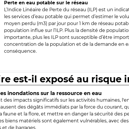
Perte en eau potable sur le réseau
L’Indice Linéaire de Perte du réseau (ILP) est un indica
les services d’eau potable qui permet d’estimer le vo
moyen perdu (m3) par jour pour 1 km de réseau potabl
population influe sur l’ILP. Plus la densité de populatio
importante, plus les ILP sont susceptible d’être import
concentration de la population et de la demande en ea
conséquence.
ire est-il exposé au risque 
s inondations sur la ressource en eau
 des impacts significatifs sur les activités humaines, l'
 causent des dégâts immédiats par la force du courant, q
 faune et la flore, et mettre en danger la sécurité des p
 les biens matériels sont également vulnérables, avec des
 et de barrages.