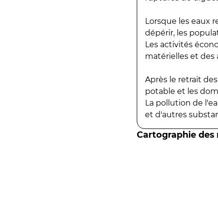
Lorsque les eaux r
dépérir, les popula
Les activités écon
matérielles et des a
Après le retrait d
potable et les do
La pollution de l'
et d'autres substanc
Cartographie des