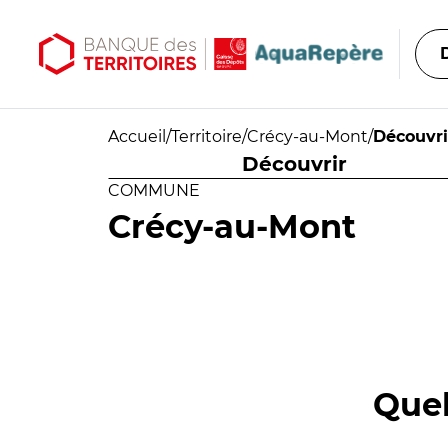
Aller au contenu principal
Aller au menu principal
Accueil
/
Territoire
/
Crécy-au-Mont
/
Découvri
Découvrir
COMMUNE
Crécy-au-Mont
Quel