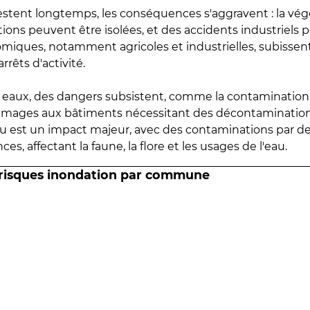
estent longtemps, les conséquences s'aggravent : la vé
tions peuvent être isolées, et des accidents industriels 
omiques, notamment agricoles et industrielles, subissen
rrêts d'activité.
es eaux, des dangers subsistent, comme la contamination
mmages aux bâtiments nécessitant des décontaminations
eau est un impact majeur, avec des contaminations par d
es, affectant la faune, la flore et les usages de l'eau.
 risques inondation par commune