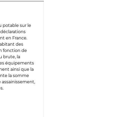
 potable sur le
s déclarations
ent en France.
abitant des
en fonction de
 brute, la
 les équipements
ment ainsi que la
sente la somme
e assainissement,
s.