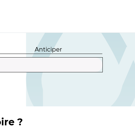
Anticiper
ire ?