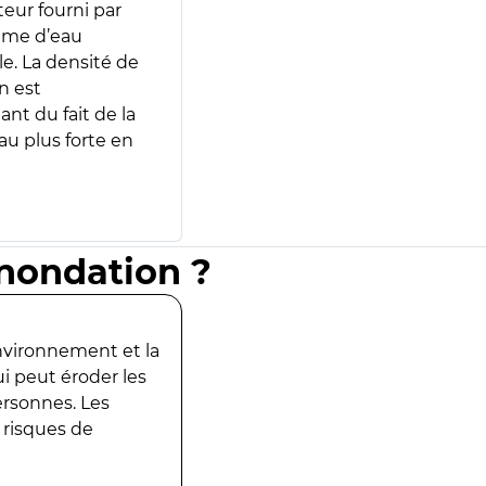
teur fourni par
lume d’eau
e. La densité de
n est
ant du fait de la
u plus forte en
inondation ?
environnement et la
ui peut éroder les
ersonnes. Les
 risques de