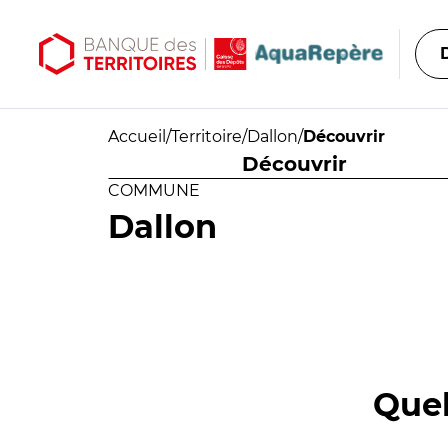
Aller au contenu principal
Aller au menu principal
Accueil
/
Territoire
/
Dallon
/
Découvrir
Découvrir
COMMUNE
Dallon
Quel