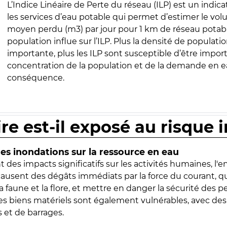
L’Indice Linéaire de Perte du réseau (ILP) est un indica
les services d’eau potable qui permet d’estimer le vo
moyen perdu (m3) par jour pour 1 km de réseau potabl
population influe sur l’ILP. Plus la densité de populatio
importante, plus les ILP sont susceptible d’être import
concentration de la population et de la demande en ea
conséquence.
ire est-il exposé au risque 
s inondations sur la ressource en eau
 des impacts significatifs sur les activités humaines, l'
 causent des dégâts immédiats par la force du courant, q
 faune et la flore, et mettre en danger la sécurité des p
 les biens matériels sont également vulnérables, avec des
 et de barrages.