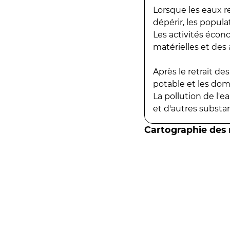
Lorsque les eaux r
dépérir, les popula
Les activités écon
matérielles et des a
Après le retrait d
potable et les do
La pollution de l'
et d'autres substanc
Cartographie des