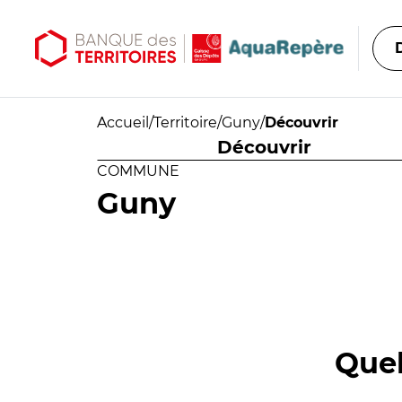
Aller au contenu principal
Aller au menu principal
Accueil
/
Territoire
/
Guny
/
Découvrir
Découvrir
COMMUNE
Guny
Quel