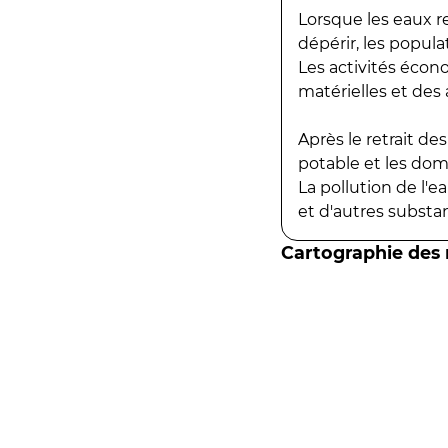
Lorsque les eaux r
dépérir, les popula
Les activités écon
matérielles et des a
Après le retrait d
potable et les do
La pollution de l'
et d'autres substanc
Cartographie des