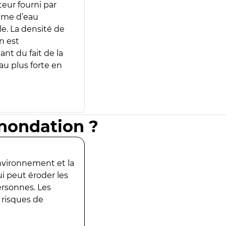
teur fourni par
lume d’eau
e. La densité de
n est
ant du fait de la
u plus forte en
inondation ?
environnement et la
ui peut éroder les
ersonnes. Les
 risques de