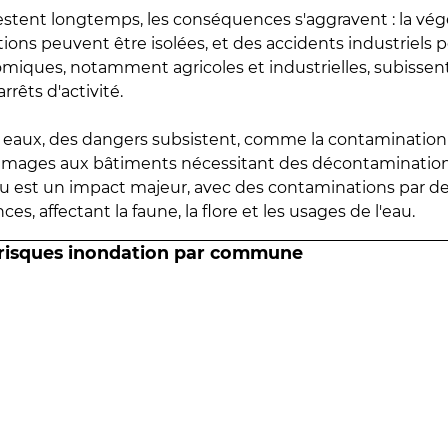
estent longtemps, les conséquences s'aggravent : la vé
tions peuvent être isolées, et des accidents industriels 
omiques, notamment agricoles et industrielles, subissen
rrêts d'activité.
es eaux, des dangers subsistent, comme la contamination
mmages aux bâtiments nécessitant des décontaminations
eau est un impact majeur, avec des contaminations par d
es, affectant la faune, la flore et les usages de l'eau.
 risques inondation par commune