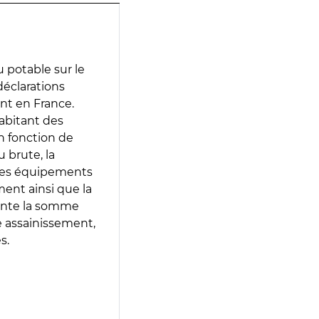
 potable sur le
 déclarations
ent en France.
abitant des
en fonction de
 brute, la
 les équipements
ment ainsi que la
sente la somme
e assainissement,
s.