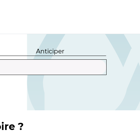
Anticiper
ire ?