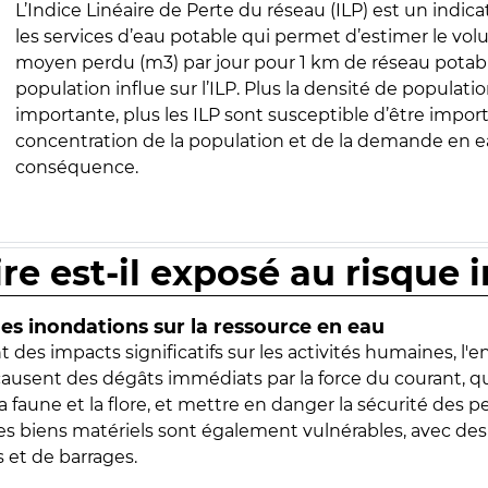
L’Indice Linéaire de Perte du réseau (ILP) est un indica
les services d’eau potable qui permet d’estimer le vo
moyen perdu (m3) par jour pour 1 km de réseau potabl
population influe sur l’ILP. Plus la densité de populatio
importante, plus les ILP sont susceptible d’être import
concentration de la population et de la demande en ea
conséquence.
ire est-il exposé au risque 
s inondations sur la ressource en eau
 des impacts significatifs sur les activités humaines, l'
 causent des dégâts immédiats par la force du courant, q
 faune et la flore, et mettre en danger la sécurité des p
 les biens matériels sont également vulnérables, avec des
 et de barrages.