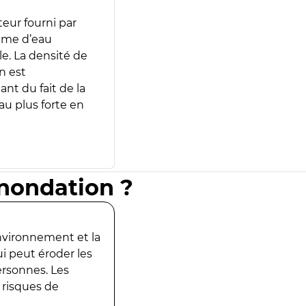
teur fourni par
lume d’eau
e. La densité de
n est
ant du fait de la
u plus forte en
inondation ?
environnement et la
ui peut éroder les
ersonnes. Les
 risques de