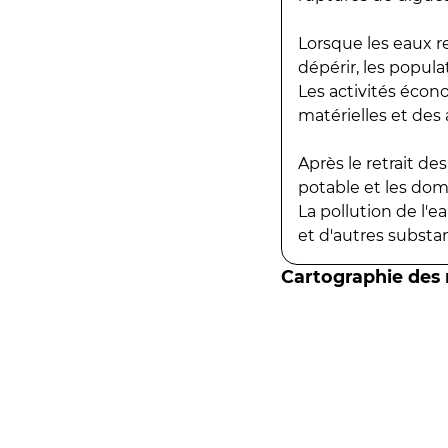
Lorsque les eaux r
dépérir, les popula
Les activités écon
matérielles et des a
Après le retrait d
potable et les do
La pollution de l'
et d'autres substanc
Cartographie des