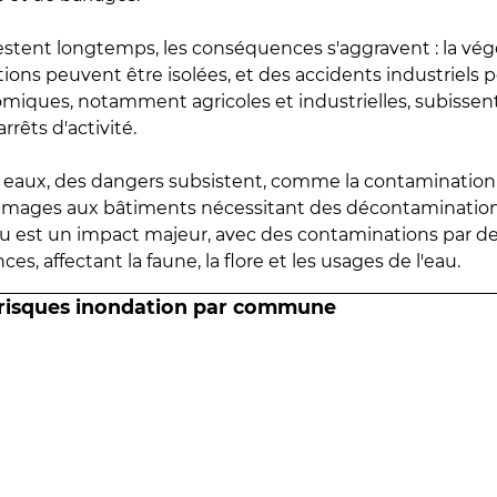
estent longtemps, les conséquences s'aggravent : la vé
tions peuvent être isolées, et des accidents industriels 
omiques, notamment agricoles et industrielles, subissen
rrêts d'activité.
es eaux, des dangers subsistent, comme la contamination
mmages aux bâtiments nécessitant des décontaminations
eau est un impact majeur, avec des contaminations par d
es, affectant la faune, la flore et les usages de l'eau.
 risques inondation par commune