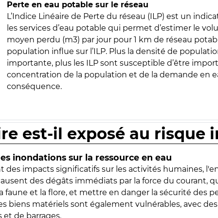
Perte en eau potable sur le réseau
L’Indice Linéaire de Perte du réseau (ILP) est un indica
les services d’eau potable qui permet d’estimer le vo
moyen perdu (m3) par jour pour 1 km de réseau potabl
population influe sur l’ILP. Plus la densité de populatio
importante, plus les ILP sont susceptible d’être import
concentration de la population et de la demande en ea
conséquence.
ire est-il exposé au risque 
s inondations sur la ressource en eau
 des impacts significatifs sur les activités humaines, l'
 causent des dégâts immédiats par la force du courant, q
 faune et la flore, et mettre en danger la sécurité des p
 les biens matériels sont également vulnérables, avec des
 et de barrages.