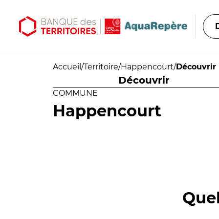
Aller au contenu principal
Aller au menu principal
Accueil
/
Territoire
/
Happencourt
/
Découvrir
Découvrir
COMMUNE
Happencourt
Quel