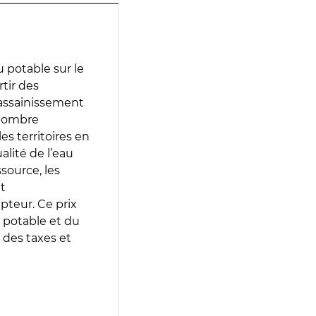
 potable sur le
rtir des
d’assainissement
 nombre
es territoires en
lité de l’eau
source, les
t
epteur. Ce prix
 potable et du
 des taxes et