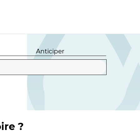
Anticiper
ire ?