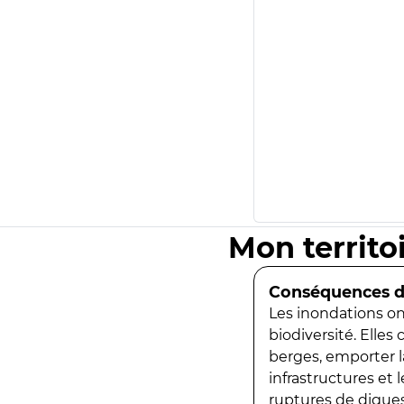
Mon territo
Conséquences de
Les inondations ont
biodiversité. Elles
berges, emporter la
infrastructures et
ruptures de digues