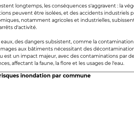
estent longtemps, les conséquences s'aggravent : la vé
tions peuvent être isolées, et des accidents industriels 
omiques, notamment agricoles et industrielles, subissen
rrêts d'activité.
es eaux, des dangers subsistent, comme la contamination
mmages aux bâtiments nécessitant des décontaminations
eau est un impact majeur, avec des contaminations par d
es, affectant la faune, la flore et les usages de l'eau.
 risques inondation par commune