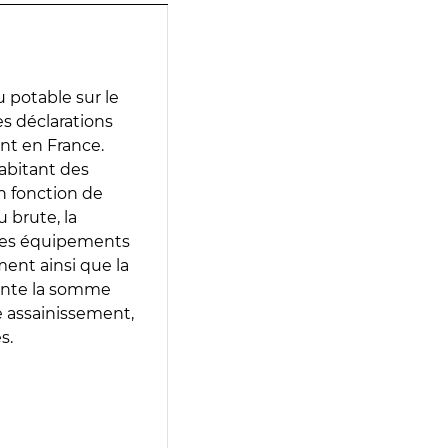
 potable sur le
des déclarations
ent en France.
abitant des
en fonction de
 brute, la
 les équipements
ment ainsi que la
sente la somme
e assainissement,
s.