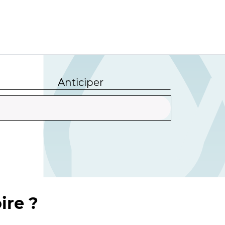
Anticiper
ire ?