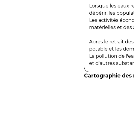
Lorsque les eaux r
dépérir, les popula
Les activités écon
matérielles et des a
Après le retrait d
potable et les do
La pollution de l'
et d'autres substanc
Cartographie des