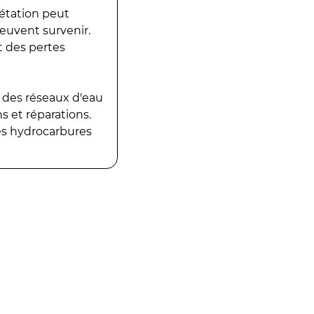
gétation peut
peuvent survenir.
t des pertes
 des réseaux d'eau
 et réparations.
es hydrocarbures