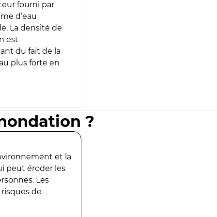
teur fourni par
lume d’eau
e. La densité de
n est
ant du fait de la
u plus forte en
inondation ?
environnement et la
ui peut éroder les
ersonnes. Les
 risques de