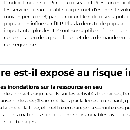
L’Indice Linéaire de Perte du réseau (ILP) est un indica
les services d’eau potable qui permet d’estimer le vo
moyen perdu (m3) par jour pour 1 km de réseau potabl
population influe sur l’ILP. Plus la densité de populatio
importante, plus les ILP sont susceptible d’être import
concentration de la population et de la demande en ea
conséquence.
ire est-il exposé au risque 
s inondations sur la ressource en eau
 des impacts significatifs sur les activités humaines, l'
 causent des dégâts immédiats par la force du courant, q
 faune et la flore, et mettre en danger la sécurité des p
 les biens matériels sont également vulnérables, avec des
 et de barrages.