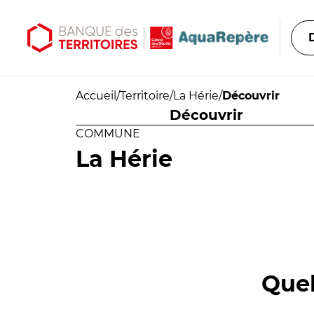
Aller au contenu principal
Aller au menu principal
Accueil
/
Territoire
/
La Hérie
/
Découvrir
Découvrir
COMMUNE
La Hérie
Quel