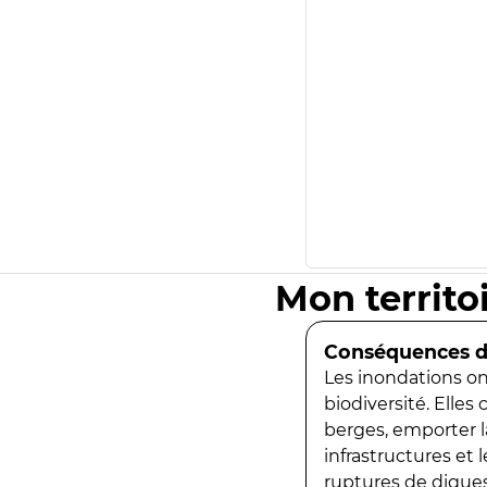
Mon territo
Conséquences de
Les inondations ont
biodiversité. Elles
berges, emporter la
infrastructures et
ruptures de digues