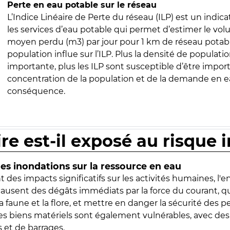
Perte en eau potable sur le réseau
L’Indice Linéaire de Perte du réseau (ILP) est un indica
les services d’eau potable qui permet d’estimer le vo
moyen perdu (m3) par jour pour 1 km de réseau potabl
population influe sur l’ILP. Plus la densité de populatio
importante, plus les ILP sont susceptible d’être import
concentration de la population et de la demande en ea
conséquence.
ire est-il exposé au risque 
s inondations sur la ressource en eau
 des impacts significatifs sur les activités humaines, l'
 causent des dégâts immédiats par la force du courant, q
 faune et la flore, et mettre en danger la sécurité des p
 les biens matériels sont également vulnérables, avec des
 et de barrages.