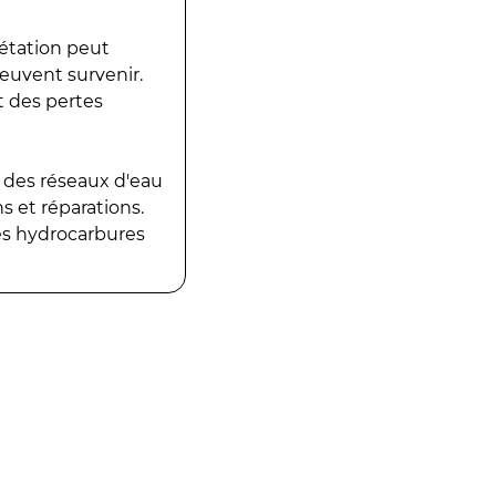
gétation peut
peuvent survenir.
t des pertes
 des réseaux d'eau
 et réparations.
es hydrocarbures