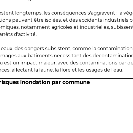
estent longtemps, les conséquences s'aggravent : la vé
tions peuvent être isolées, et des accidents industriels 
omiques, notamment agricoles et industrielles, subissen
rrêts d'activité.
es eaux, des dangers subsistent, comme la contamination
mmages aux bâtiments nécessitant des décontaminations
eau est un impact majeur, avec des contaminations par d
es, affectant la faune, la flore et les usages de l'eau.
 risques inondation par commune