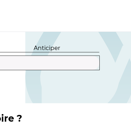
Anticiper
ire ?