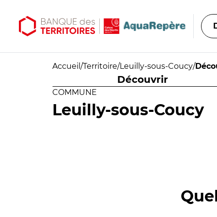
Aller au contenu principal
Aller au menu principal
Accueil
/
Territoire
/
Leuilly-sous-Coucy
/
Déco
Découvrir
COMMUNE
Leuilly-sous-Coucy
Quel