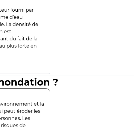
teur fourni par
lume d’eau
e. La densité de
n est
ant du fait de la
u plus forte en
inondation ?
environnement et la
ui peut éroder les
ersonnes. Les
 risques de