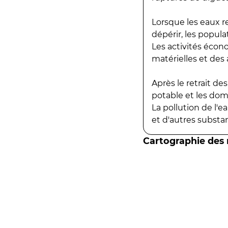
Lorsque les eaux r
dépérir, les popula
Les activités écon
matérielles et des a
Après le retrait d
potable et les do
La pollution de l'
et d'autres substanc
Cartographie des