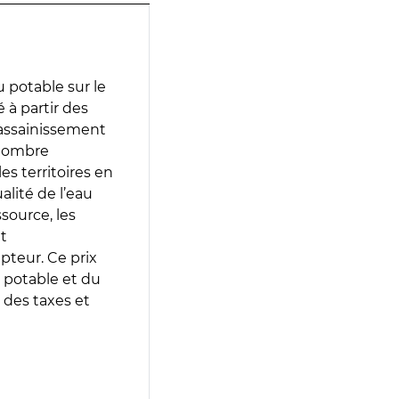
 potable sur le
é à partir des
d’assainissement
 nombre
es territoires en
lité de l’eau
source, les
t
epteur. Ce prix
 potable et du
 des taxes et