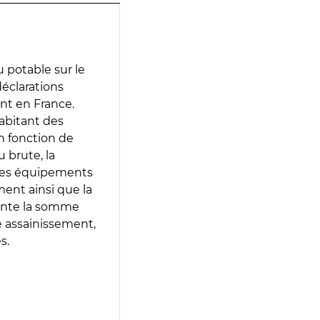
 potable sur le
déclarations
ent en France.
abitant des
en fonction de
 brute, la
 les équipements
ment ainsi que la
sente la somme
e assainissement,
s.