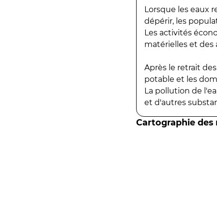
Lorsque les eaux r
dépérir, les popula
Les activités écon
matérielles et des a
Après le retrait d
potable et les do
La pollution de l'
et d'autres substanc
Cartographie des