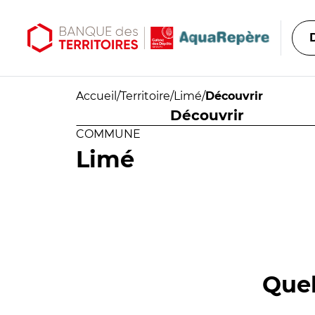
Aller au contenu principal
Aller au menu principal
Accueil
/
Territoire
/
Limé
/
Découvrir
Découvrir
COMMUNE
Limé
Quel