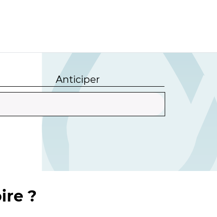
Anticiper
ire ?