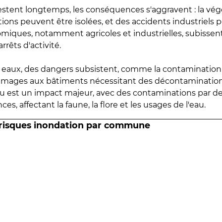
estent longtemps, les conséquences s'aggravent : la vé
tions peuvent être isolées, et des accidents industriels 
omiques, notamment agricoles et industrielles, subissen
rrêts d'activité.
es eaux, des dangers subsistent, comme la contamination
mmages aux bâtiments nécessitant des décontaminations
eau est un impact majeur, avec des contaminations par d
es, affectant la faune, la flore et les usages de l'eau.
 risques inondation par commune