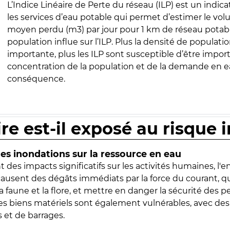
L’Indice Linéaire de Perte du réseau (ILP) est un indica
les services d’eau potable qui permet d’estimer le vo
moyen perdu (m3) par jour pour 1 km de réseau potabl
population influe sur l’ILP. Plus la densité de populatio
importante, plus les ILP sont susceptible d’être import
concentration de la population et de la demande en ea
conséquence.
ire est-il exposé au risque 
s inondations sur la ressource en eau
 des impacts significatifs sur les activités humaines, l'
 causent des dégâts immédiats par la force du courant, q
 faune et la flore, et mettre en danger la sécurité des p
 les biens matériels sont également vulnérables, avec des
 et de barrages.