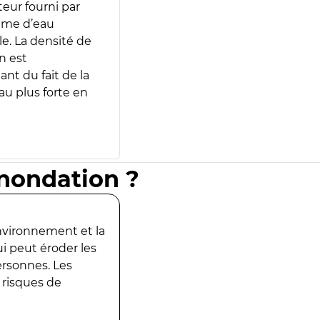
teur fourni par
lume d’eau
e. La densité de
n est
ant du fait de la
u plus forte en
inondation ?
environnement et la
ui peut éroder les
ersonnes. Les
 risques de