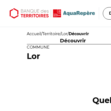
Aller au contenu principal
Aller au menu principal
Accueil
/
Territoire
/
Lor
/
Découvrir
Découvrir
COMMUNE
Lor
Quel