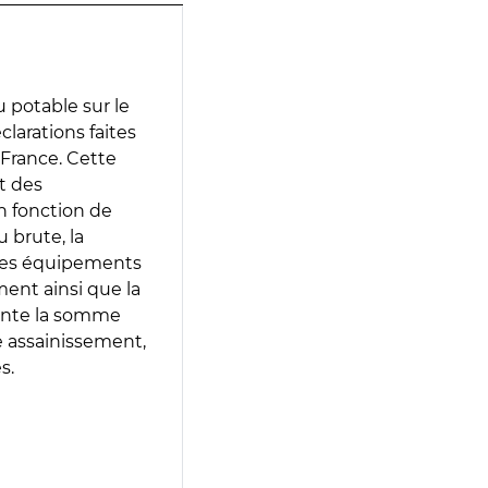
 potable sur le
clarations faites
 France. Cette
t des
en fonction de
 brute, la
 les équipements
ment ainsi que la
sente la somme
e assainissement,
s.