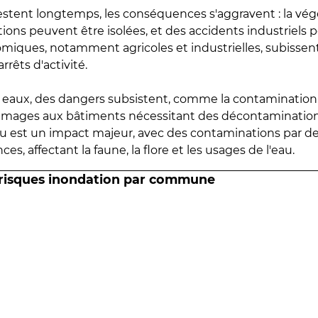
estent longtemps, les conséquences s'aggravent : la vé
tions peuvent être isolées, et des accidents industriels 
omiques, notamment agricoles et industrielles, subissen
rrêts d'activité.
es eaux, des dangers subsistent, comme la contamination
mmages aux bâtiments nécessitant des décontaminations
eau est un impact majeur, avec des contaminations par d
es, affectant la faune, la flore et les usages de l'eau.
 risques inondation par commune