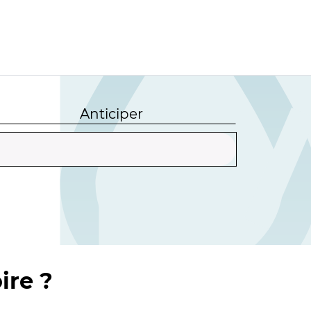
Anticiper
ire ?