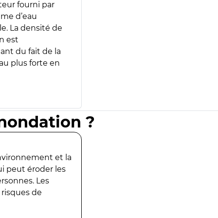
teur fourni par
lume d’eau
e. La densité de
n est
ant du fait de la
u plus forte en
inondation ?
environnement et la
ui peut éroder les
ersonnes. Les
 risques de