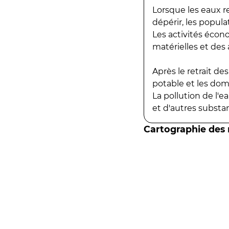
Lorsque les eaux r
dépérir, les popula
Les activités écon
matérielles et des a
Après le retrait d
potable et les do
La pollution de l'
et d'autres substanc
Cartographie des