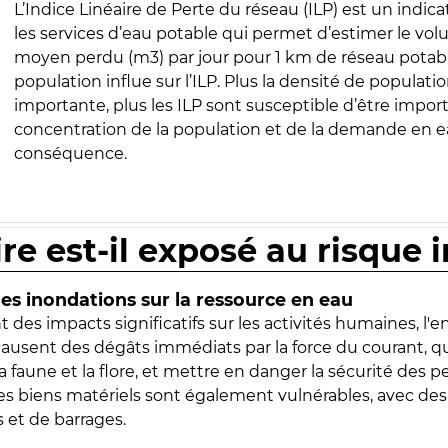
L’Indice Linéaire de Perte du réseau (ILP) est un indica
les services d’eau potable qui permet d’estimer le vo
moyen perdu (m3) par jour pour 1 km de réseau potabl
population influe sur l’ILP. Plus la densité de populatio
importante, plus les ILP sont susceptible d’être import
concentration de la population et de la demande en ea
conséquence.
ire est-il exposé au risque 
s inondations sur la ressource en eau
 des impacts significatifs sur les activités humaines, l'
 causent des dégâts immédiats par la force du courant, q
 faune et la flore, et mettre en danger la sécurité des p
 les biens matériels sont également vulnérables, avec des
 et de barrages.