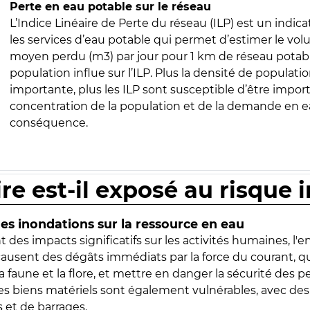
Perte en eau potable sur le réseau
L’Indice Linéaire de Perte du réseau (ILP) est un indica
les services d’eau potable qui permet d’estimer le vo
moyen perdu (m3) par jour pour 1 km de réseau potabl
population influe sur l’ILP. Plus la densité de populatio
importante, plus les ILP sont susceptible d’être import
concentration de la population et de la demande en ea
conséquence.
ire est-il exposé au risque 
s inondations sur la ressource en eau
 des impacts significatifs sur les activités humaines, l'
 causent des dégâts immédiats par la force du courant, q
 faune et la flore, et mettre en danger la sécurité des p
 les biens matériels sont également vulnérables, avec des
 et de barrages.