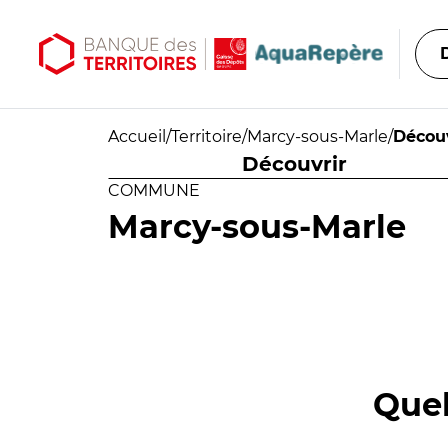
Aller au contenu principal
Aller au menu principal
Accueil
/
Territoire
/
Marcy-sous-Marle
/
Découv
Découvrir
COMMUNE
Marcy-sous-Marle
Quel