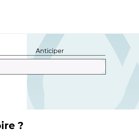
Anticiper
ire ?