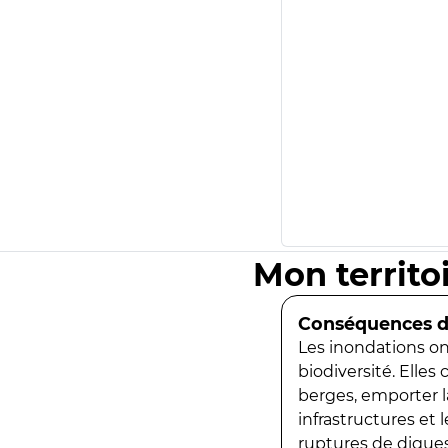
Mon territo
Conséquences de
Les inondations ont
biodiversité. Elles
berges, emporter la
infrastructures et
ruptures de digues