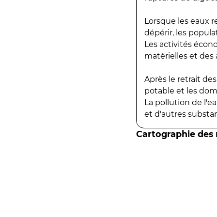
Lorsque les eaux r
dépérir, les popula
Les activités écon
matérielles et des a
Après le retrait d
potable et les do
La pollution de l'
et d'autres substanc
Cartographie des