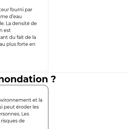
teur fourni par
lume d’eau
e. La densité de
n est
ant du fait de la
u plus forte en
inondation ?
environnement et la
ui peut éroder les
ersonnes. Les
 risques de