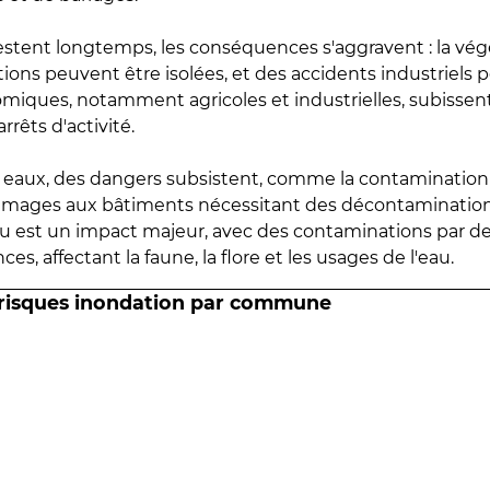
estent longtemps, les conséquences s'aggravent : la vé
tions peuvent être isolées, et des accidents industriels 
omiques, notamment agricoles et industrielles, subissen
rrêts d'activité.
es eaux, des dangers subsistent, comme la contamination
mmages aux bâtiments nécessitant des décontaminations
eau est un impact majeur, avec des contaminations par d
es, affectant la faune, la flore et les usages de l'eau.
 risques inondation par commune