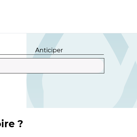
Anticiper
ire ?