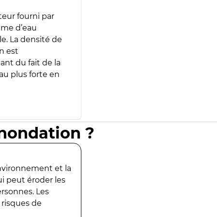
teur fourni par
lume d’eau
e. La densité de
n est
ant du fait de la
u plus forte en
inondation ?
environnement et la
ui peut éroder les
ersonnes. Les
 risques de