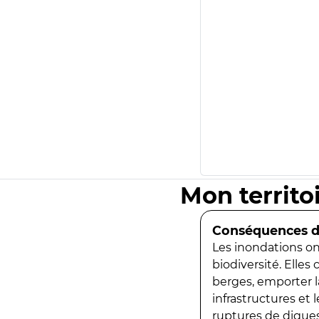
Mon territo
Conséquences de
Les inondations ont
biodiversité. Elles
berges, emporter la
infrastructures et
ruptures de digues