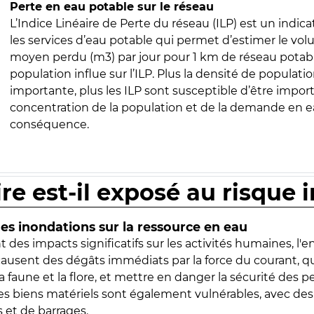
Perte en eau potable sur le réseau
L’Indice Linéaire de Perte du réseau (ILP) est un indica
les services d’eau potable qui permet d’estimer le vo
moyen perdu (m3) par jour pour 1 km de réseau potabl
population influe sur l’ILP. Plus la densité de populatio
importante, plus les ILP sont susceptible d’être import
concentration de la population et de la demande en ea
conséquence.
ire est-il exposé au risque 
s inondations sur la ressource en eau
 des impacts significatifs sur les activités humaines, l'
 causent des dégâts immédiats par la force du courant, q
 faune et la flore, et mettre en danger la sécurité des p
 les biens matériels sont également vulnérables, avec des
 et de barrages.