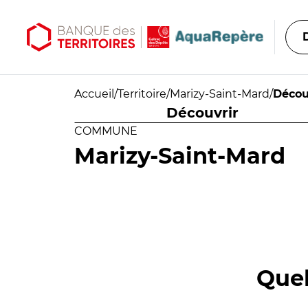
Aller au contenu principal
Aller au menu principal
Accueil
/
Territoire
/
Marizy-Saint-Mard
/
Décou
Découvrir
COMMUNE
Marizy-Saint-Mard
Quel