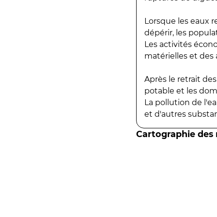
Lorsque les eaux r
dépérir, les popula
Les activités écon
matérielles et des a
Après le retrait d
potable et les do
La pollution de l'
et d'autres substanc
Cartographie des