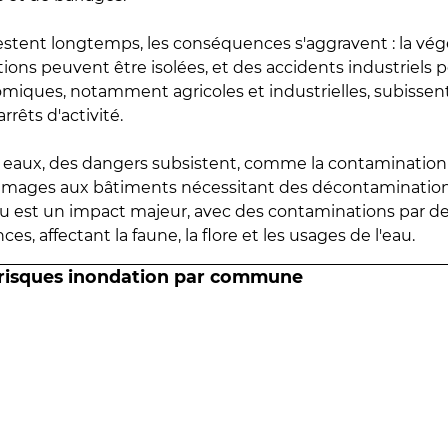
estent longtemps, les conséquences s'aggravent : la vé
tions peuvent être isolées, et des accidents industriels 
omiques, notamment agricoles et industrielles, subissen
rrêts d'activité.
es eaux, des dangers subsistent, comme la contamination
mmages aux bâtiments nécessitant des décontaminations
eau est un impact majeur, avec des contaminations par d
es, affectant la faune, la flore et les usages de l'eau.
 risques inondation par commune