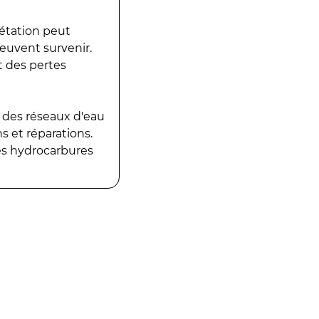
gétation peut
peuvent survenir.
t des pertes
 des réseaux d'eau
 et réparations.
es hydrocarbures