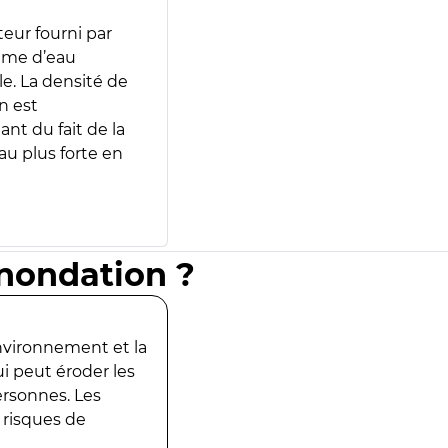
teur fourni par
lume d’eau
e. La densité de
n est
ant du fait de la
u plus forte en
inondation ?
environnement et la
ui peut éroder les
ersonnes. Les
 risques de