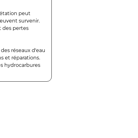
gétation peut
peuvent survenir.
t des pertes
 des réseaux d'eau
 et réparations.
es hydrocarbures