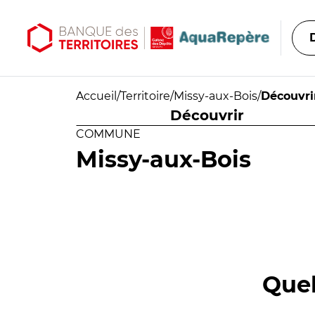
Aller au contenu principal
Aller au menu principal
Accueil
/
Territoire
/
Missy-aux-Bois
/
Découvri
Découvrir
COMMUNE
Missy-aux-Bois
Quel