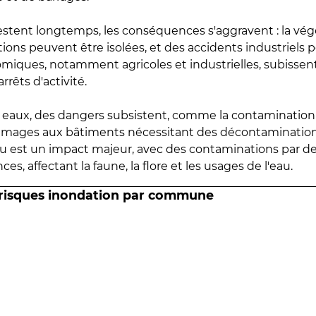
estent longtemps, les conséquences s'aggravent : la vé
tions peuvent être isolées, et des accidents industriels 
omiques, notamment agricoles et industrielles, subissen
rrêts d'activité.
es eaux, des dangers subsistent, comme la contamination
mmages aux bâtiments nécessitant des décontaminations
eau est un impact majeur, avec des contaminations par d
es, affectant la faune, la flore et les usages de l'eau.
 risques inondation par commune