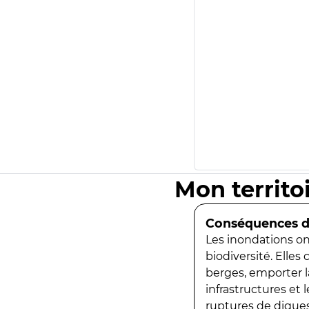
Mon territo
Conséquences de
Les inondations ont
biodiversité. Elles
berges, emporter la
infrastructures et
ruptures de digues