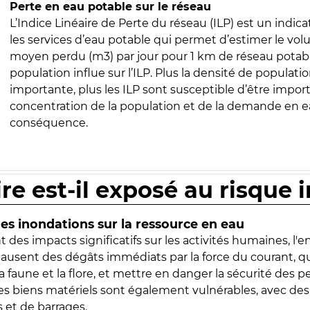
Perte en eau potable sur le réseau
L’Indice Linéaire de Perte du réseau (ILP) est un indica
les services d’eau potable qui permet d’estimer le vo
moyen perdu (m3) par jour pour 1 km de réseau potabl
population influe sur l’ILP. Plus la densité de populatio
importante, plus les ILP sont susceptible d’être import
concentration de la population et de la demande en ea
conséquence.
ire est-il exposé au risque 
s inondations sur la ressource en eau
 des impacts significatifs sur les activités humaines, l'
 causent des dégâts immédiats par la force du courant, q
 faune et la flore, et mettre en danger la sécurité des p
 les biens matériels sont également vulnérables, avec des
 et de barrages.