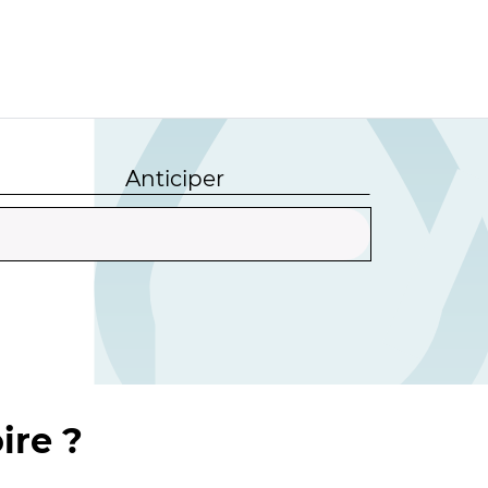
Anticiper
ire ?