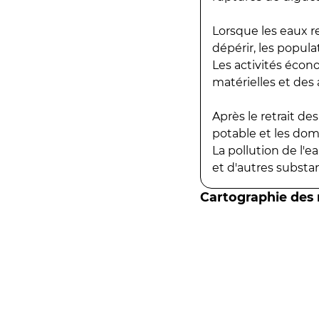
Lorsque les eaux r
dépérir, les popula
Les activités écon
matérielles et des a
Après le retrait d
potable et les do
La pollution de l'
et d'autres substanc
Cartographie des