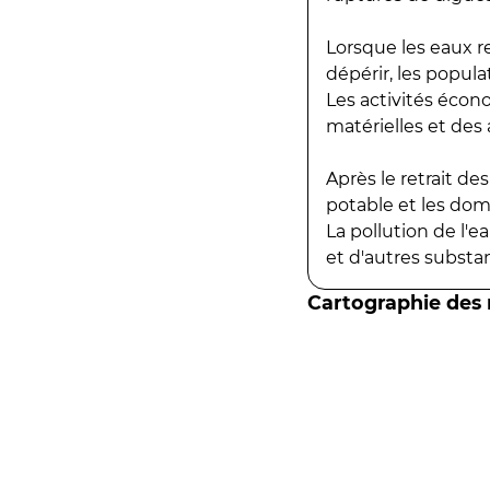
Lorsque les eaux r
dépérir, les popula
Les activités écon
matérielles et des a
Après le retrait d
potable et les do
La pollution de l'
et d'autres substanc
Cartographie des