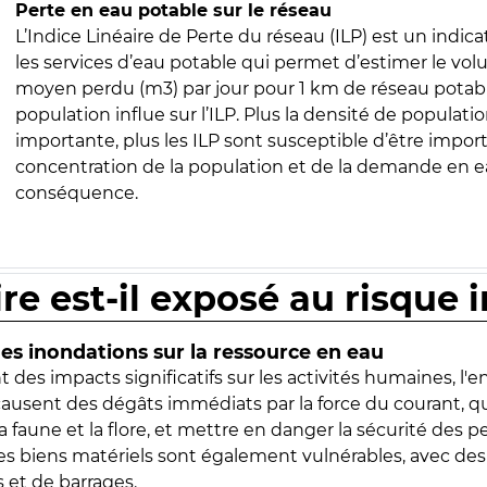
Perte en eau potable sur le réseau
L’Indice Linéaire de Perte du réseau (ILP) est un indica
les services d’eau potable qui permet d’estimer le vo
moyen perdu (m3) par jour pour 1 km de réseau potabl
population influe sur l’ILP. Plus la densité de populatio
importante, plus les ILP sont susceptible d’être import
concentration de la population et de la demande en ea
conséquence.
ire est-il exposé au risque 
s inondations sur la ressource en eau
 des impacts significatifs sur les activités humaines, l'
 causent des dégâts immédiats par la force du courant, q
 faune et la flore, et mettre en danger la sécurité des p
 les biens matériels sont également vulnérables, avec des
 et de barrages.