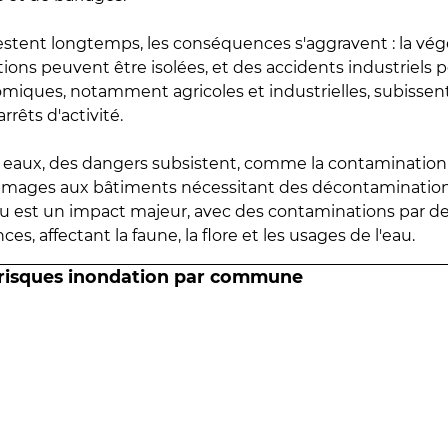
estent longtemps, les conséquences s'aggravent : la vé
tions peuvent être isolées, et des accidents industriels 
omiques, notamment agricoles et industrielles, subissen
rrêts d'activité.
es eaux, des dangers subsistent, comme la contamination
mmages aux bâtiments nécessitant des décontaminations
eau est un impact majeur, avec des contaminations par d
es, affectant la faune, la flore et les usages de l'eau.
 risques inondation par commune