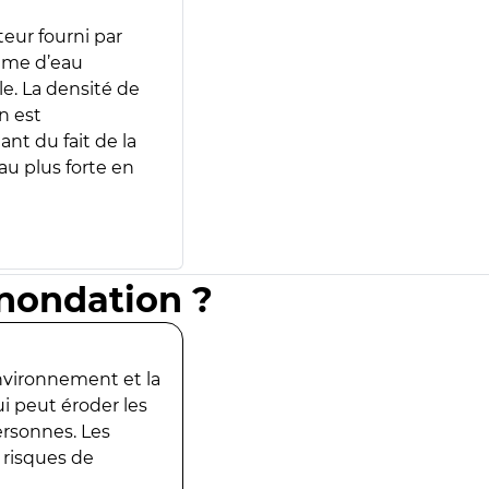
teur fourni par
lume d’eau
e. La densité de
n est
ant du fait de la
u plus forte en
inondation ?
environnement et la
ui peut éroder les
ersonnes. Les
 risques de