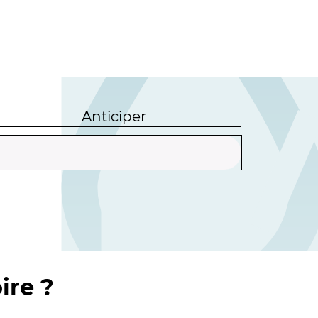
Anticiper
ire ?