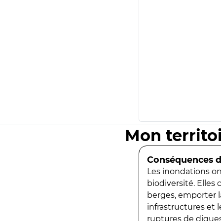
Mon territo
Conséquences de
Les inondations ont
biodiversité. Elles
berges, emporter la
infrastructures et
ruptures de digues