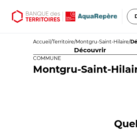
Aller au contenu principal
Aller au menu principal
Accueil
/
Territoire
/
Montgru-Saint-Hilaire
/
Dé
Découvrir
COMMUNE
Montgru-Saint-Hilai
Quel