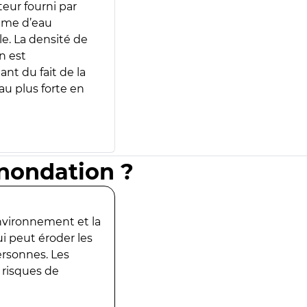
teur fourni par
lume d’eau
e. La densité de
n est
ant du fait de la
u plus forte en
inondation ?
environnement et la
ui peut éroder les
ersonnes. Les
 risques de