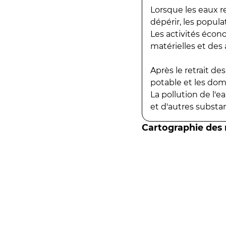
Lorsque les eaux r
dépérir, les popula
Les activités écon
matérielles et des a
Après le retrait d
potable et les do
La pollution de l'
et d'autres substanc
Cartographie des