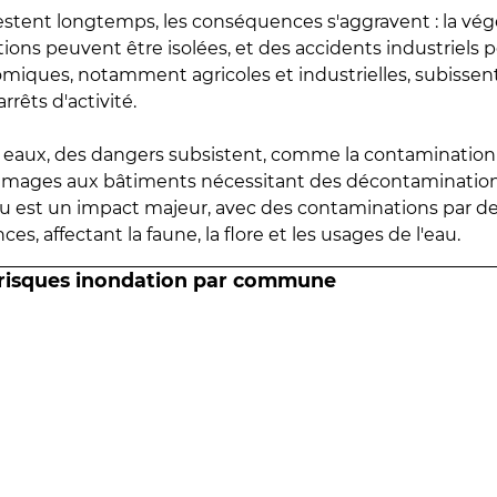
estent longtemps, les conséquences s'aggravent : la vé
tions peuvent être isolées, et des accidents industriels 
omiques, notamment agricoles et industrielles, subissen
rrêts d'activité.
es eaux, des dangers subsistent, comme la contamination
mmages aux bâtiments nécessitant des décontaminations
eau est un impact majeur, avec des contaminations par d
es, affectant la faune, la flore et les usages de l'eau.
 risques inondation par commune