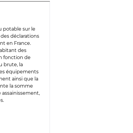
 potable sur le
r des déclarations
ent en France.
abitant des
en fonction de
 brute, la
 les équipements
ment ainsi que la
sente la somme
e assainissement,
s.