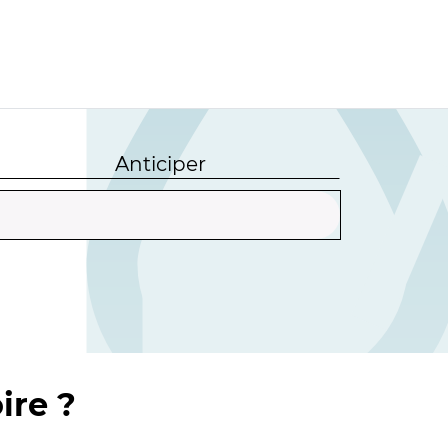
Anticiper
ire ?