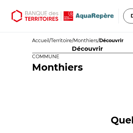
Aller au contenu principal
Aller au menu principal
Accueil
/
Territoire
/
Monthiers
/
Découvrir
Découvrir
COMMUNE
Monthiers
Quel