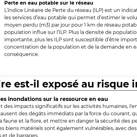
Perte en eau potable sur le réseau
L’Indice Linéaire de Perte du réseau (ILP) est un indica
les services d’eau potable qui permet d’estimer le vo
moyen perdu (m3) par jour pour 1 km de réseau potabl
population influe sur l’ILP. Plus la densité de populatio
importante, plus les ILP sont susceptible d’être import
concentration de la population et de la demande en ea
conséquence.
ire est-il exposé au risque 
s inondations sur la ressource en eau
 des impacts significatifs sur les activités humaines, l'
 causent des dégâts immédiats par la force du courant, q
 faune et la flore, et mettre en danger la sécurité des p
 les biens matériels sont également vulnérables, avec des
 et de barrages.