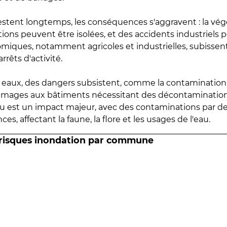
estent longtemps, les conséquences s'aggravent : la vé
tions peuvent être isolées, et des accidents industriels 
omiques, notamment agricoles et industrielles, subissen
rrêts d'activité.
es eaux, des dangers subsistent, comme la contamination
mmages aux bâtiments nécessitant des décontaminations
eau est un impact majeur, avec des contaminations par d
es, affectant la faune, la flore et les usages de l'eau.
 risques inondation par commune