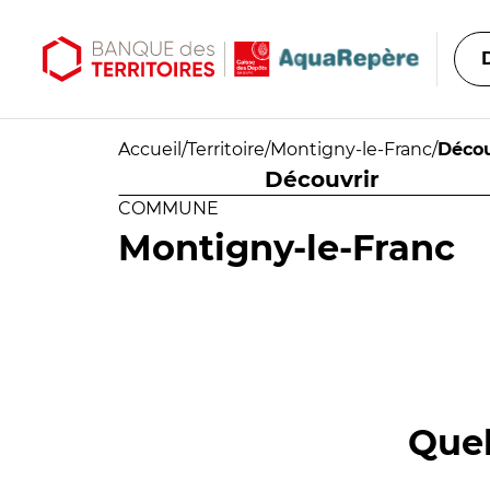
Aller au contenu principal
Aller au menu principal
Accueil
/
Territoire
/
Montigny-le-Franc
/
Décou
Découvrir
COMMUNE
Montigny-le-Franc
Quel