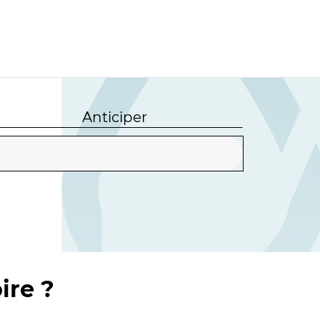
Anticiper
ire ?