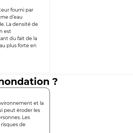
teur fourni par
lume d’eau
e. La densité de
n est
ant du fait de la
u plus forte en
inondation ?
environnement et la
ui peut éroder les
ersonnes. Les
 risques de