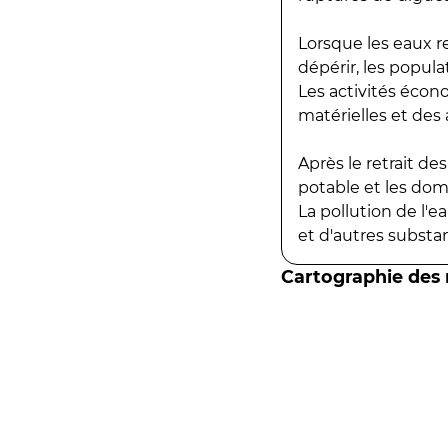
Lorsque les eaux r
dépérir, les popula
Les activités écon
matérielles et des a
Après le retrait d
potable et les do
La pollution de l'
et d'autres substanc
Cartographie des