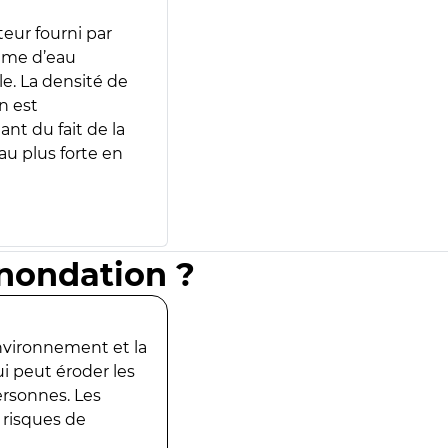
teur fourni par
lume d’eau
e. La densité de
n est
ant du fait de la
u plus forte en
inondation ?
environnement et la
ui peut éroder les
ersonnes. Les
 risques de