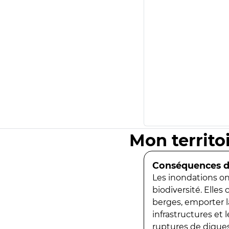
Mon territo
Conséquences de
Les inondations ont
biodiversité. Elles
berges, emporter la
infrastructures et
ruptures de digues