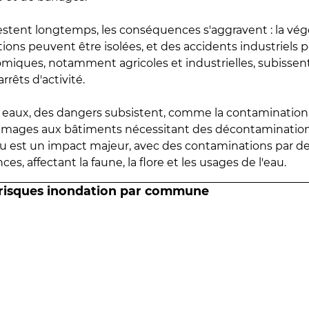
estent longtemps, les conséquences s'aggravent : la vé
tions peuvent être isolées, et des accidents industriels 
omiques, notamment agricoles et industrielles, subissen
rrêts d'activité.
es eaux, des dangers subsistent, comme la contamination
mmages aux bâtiments nécessitant des décontaminations
eau est un impact majeur, avec des contaminations par d
es, affectant la faune, la flore et les usages de l'eau.
 risques inondation par commune