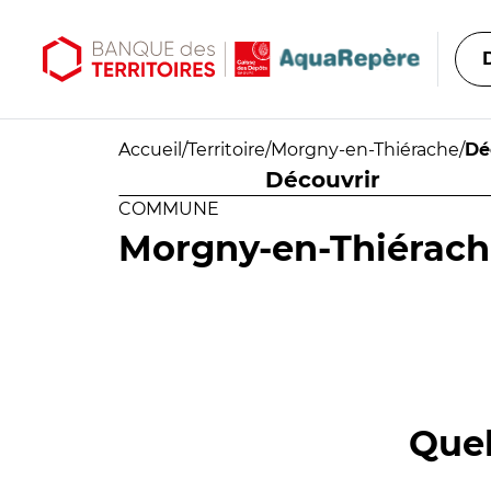
Aller au contenu principal
Aller au menu principal
Accueil
/
Territoire
/
Morgny-en-Thiérache
/
Dé
Découvrir
COMMUNE
Morgny-en-Thiérac
Quel