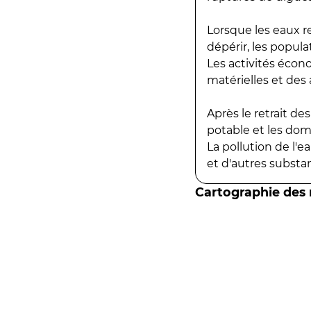
Lorsque les eaux r
dépérir, les popula
Les activités écon
matérielles et des a
Après le retrait d
potable et les do
La pollution de l'
et d'autres substanc
Cartographie des