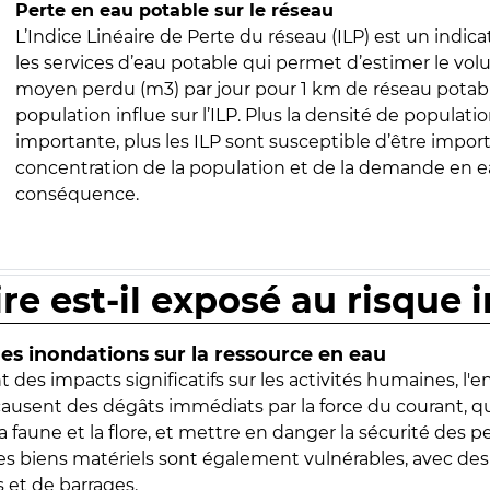
Perte en eau potable sur le réseau
L’Indice Linéaire de Perte du réseau (ILP) est un indica
les services d’eau potable qui permet d’estimer le vo
moyen perdu (m3) par jour pour 1 km de réseau potabl
population influe sur l’ILP. Plus la densité de populatio
importante, plus les ILP sont susceptible d’être import
concentration de la population et de la demande en ea
conséquence.
ire est-il exposé au risque 
s inondations sur la ressource en eau
 des impacts significatifs sur les activités humaines, l'
 causent des dégâts immédiats par la force du courant, q
 faune et la flore, et mettre en danger la sécurité des p
 les biens matériels sont également vulnérables, avec des
 et de barrages.