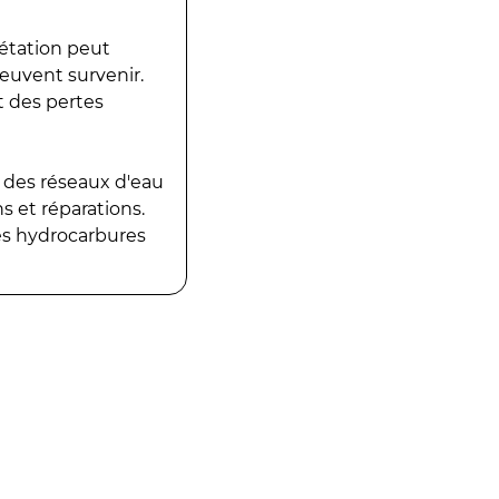
gétation peut
peuvent survenir.
t des pertes
 des réseaux d'eau
 et réparations.
es hydrocarbures