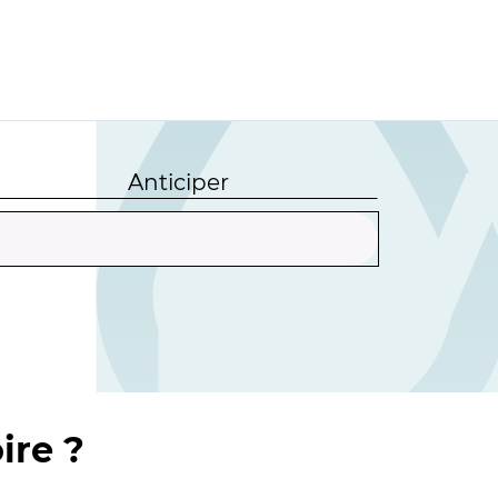
Anticiper
ire ?