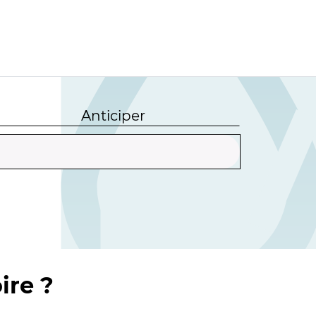
Anticiper
ire ?