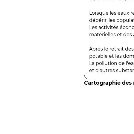
Lorsque les eaux r
dépérir, les popula
Les activités écon
matérielles et des a
Après le retrait d
potable et les do
La pollution de l'
et d'autres substanc
Cartographie des