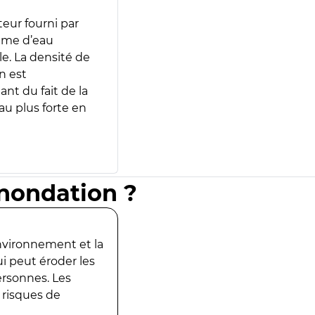
teur fourni par
lume d’eau
e. La densité de
n est
ant du fait de la
u plus forte en
inondation ?
environnement et la
ui peut éroder les
ersonnes. Les
 risques de