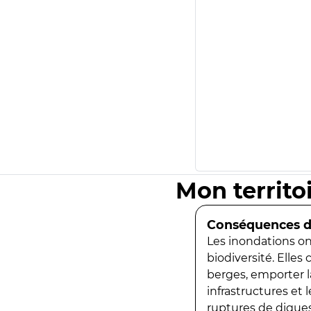
Mon territo
Conséquences de
Les inondations ont
biodiversité. Elles
berges, emporter la
infrastructures et
ruptures de digues