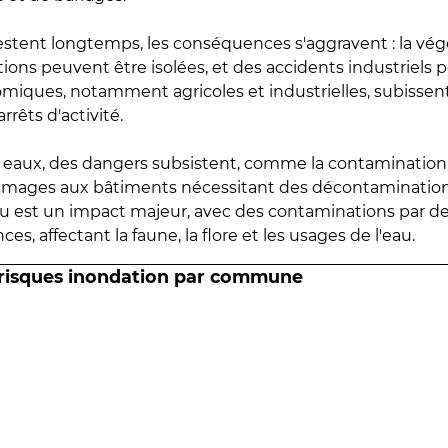
estent longtemps, les conséquences s'aggravent : la vé
tions peuvent être isolées, et des accidents industriels 
omiques, notamment agricoles et industrielles, subissen
rrêts d'activité.
es eaux, des dangers subsistent, comme la contamination
mmages aux bâtiments nécessitant des décontaminations
eau est un impact majeur, avec des contaminations par d
es, affectant la faune, la flore et les usages de l'eau.
 risques inondation par commune