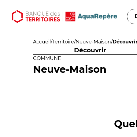
Aller au contenu principal
Aller au menu principal
Accueil
/
Territoire
/
Neuve-Maison
/
Découvri
Découvrir
COMMUNE
Neuve-Maison
Quel