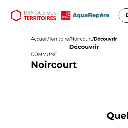
Aller au contenu principal
Aller au menu principal
Accueil
/
Territoire
/
Noircourt
/
Découvrir
Découvrir
COMMUNE
Noircourt
Quel