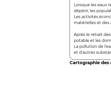
Lorsque les eaux r
dépérir, les popula
Les activités écon
matérielles et des a
Après le retrait d
potable et les do
La pollution de l'
et d'autres substanc
Cartographie des