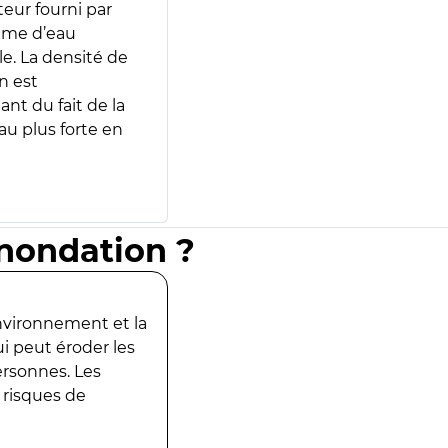
teur fourni par
lume d’eau
e. La densité de
n est
ant du fait de la
u plus forte en
inondation ?
environnement et la
ui peut éroder les
ersonnes. Les
 risques de