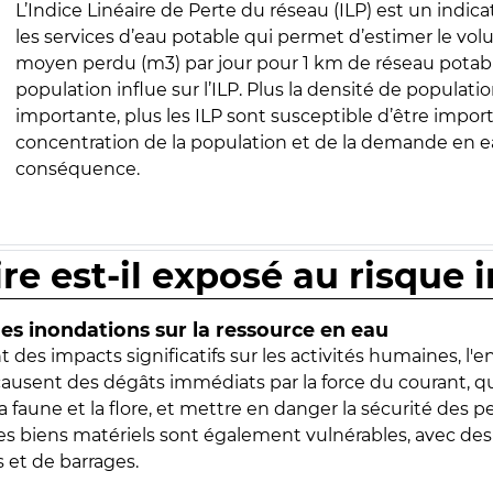
L’Indice Linéaire de Perte du réseau (ILP) est un indica
les services d’eau potable qui permet d’estimer le vo
moyen perdu (m3) par jour pour 1 km de réseau potabl
population influe sur l’ILP. Plus la densité de populatio
importante, plus les ILP sont susceptible d’être import
concentration de la population et de la demande en ea
conséquence.
ire est-il exposé au risque 
s inondations sur la ressource en eau
 des impacts significatifs sur les activités humaines, l'
 causent des dégâts immédiats par la force du courant, q
 faune et la flore, et mettre en danger la sécurité des p
 les biens matériels sont également vulnérables, avec des
 et de barrages.