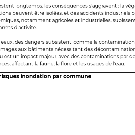
estent longtemps, les conséquences s'aggravent : la vé
tions peuvent être isolées, et des accidents industriels 
omiques, notamment agricoles et industrielles, subissen
rrêts d'activité.
es eaux, des dangers subsistent, comme la contamination
mmages aux bâtiments nécessitant des décontaminations
eau est un impact majeur, avec des contaminations par d
es, affectant la faune, la flore et les usages de l'eau.
 risques inondation par commune