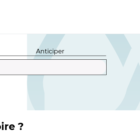
Anticiper
ire ?