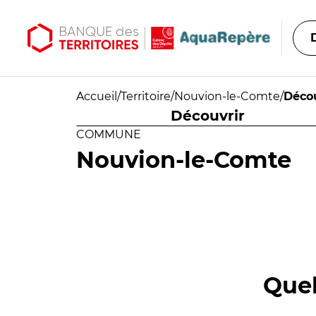
Aller au contenu principal
Aller au menu principal
Accueil
/
Territoire
/
Nouvion-le-Comte
/
Décou
Découvrir
COMMUNE
Nouvion-le-Comte
Quel