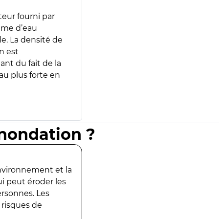
teur fourni par
lume d’eau
e. La densité de
n est
ant du fait de la
u plus forte en
inondation ?
environnement et la
ui peut éroder les
ersonnes. Les
 risques de