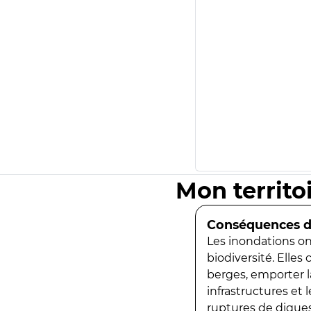
Mon territo
Conséquences de
Les inondations ont
biodiversité. Elles
berges, emporter la
infrastructures et
ruptures de digues