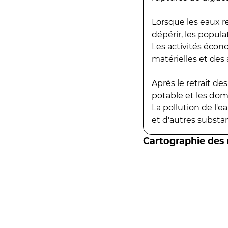
Lorsque les eaux r
dépérir, les popula
Les activités écon
matérielles et des a
Après le retrait d
potable et les do
La pollution de l'
et d'autres substanc
Cartographie des