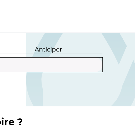
Anticiper
ire ?