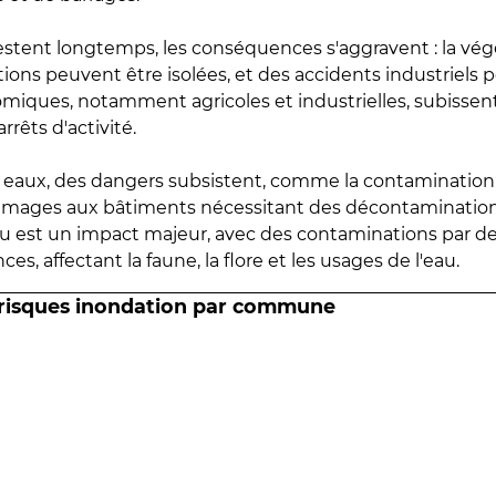
estent longtemps, les conséquences s'aggravent : la vé
tions peuvent être isolées, et des accidents industriels 
omiques, notamment agricoles et industrielles, subissen
rrêts d'activité.
es eaux, des dangers subsistent, comme la contamination
mmages aux bâtiments nécessitant des décontaminations
eau est un impact majeur, avec des contaminations par d
es, affectant la faune, la flore et les usages de l'eau.
 risques inondation par commune