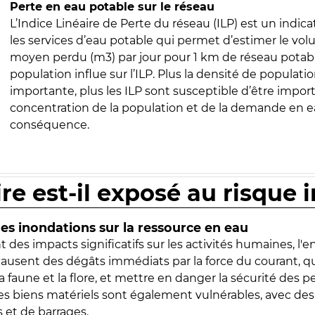
Perte en eau potable sur le réseau
L’Indice Linéaire de Perte du réseau (ILP) est un indica
les services d’eau potable qui permet d’estimer le vo
moyen perdu (m3) par jour pour 1 km de réseau potabl
population influe sur l’ILP. Plus la densité de populatio
importante, plus les ILP sont susceptible d’être import
concentration de la population et de la demande en ea
conséquence.
ire est-il exposé au risque 
s inondations sur la ressource en eau
 des impacts significatifs sur les activités humaines, l'
 causent des dégâts immédiats par la force du courant, q
 faune et la flore, et mettre en danger la sécurité des p
 les biens matériels sont également vulnérables, avec des
 et de barrages.