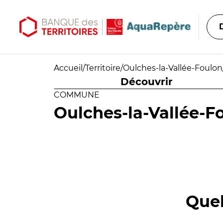
Aller au contenu principal
Aller au menu principal
Accueil
/
Territoire
/
Oulches-la-Vallée-Foulon
Découvrir
COMMUNE
Oulches-la-Vallée-F
Quel