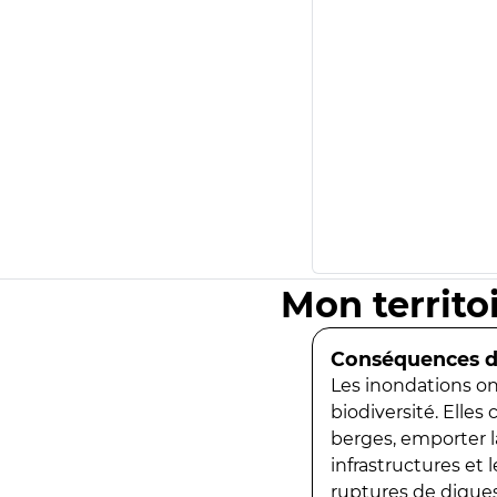
Mon territo
Conséquences de
Les inondations ont
biodiversité. Elles
berges, emporter la
infrastructures et
ruptures de digues