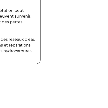
gétation peut
peuvent survenir.
t des pertes
 des réseaux d'eau
 et réparations.
es hydrocarbures