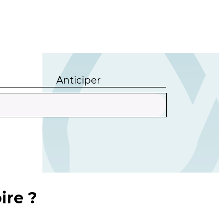
Anticiper
ire ?