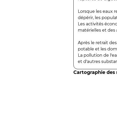
Lorsque les eaux r
dépérir, les popula
Les activités écon
matérielles et des a
Après le retrait d
potable et les do
La pollution de l'
et d'autres substanc
Cartographie des