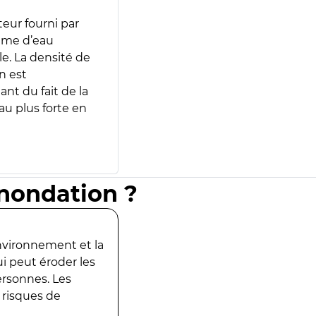
teur fourni par
lume d’eau
e. La densité de
n est
ant du fait de la
u plus forte en
inondation ?
environnement et la
ui peut éroder les
ersonnes. Les
 risques de