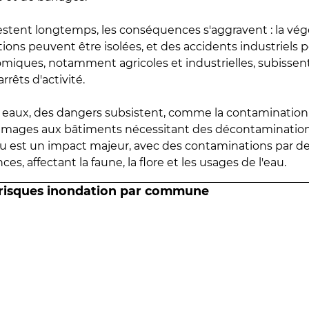
estent longtemps, les conséquences s'aggravent : la vé
tions peuvent être isolées, et des accidents industriels 
omiques, notamment agricoles et industrielles, subissen
rrêts d'activité.
es eaux, des dangers subsistent, comme la contamination
mmages aux bâtiments nécessitant des décontaminations
eau est un impact majeur, avec des contaminations par d
es, affectant la faune, la flore et les usages de l'eau.
 risques inondation par commune