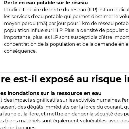
Perte en eau potable sur le réseau
L’Indice Linéaire de Perte du réseau (ILP) est un indica
les services d’eau potable qui permet d’estimer le vo
moyen perdu (m3) par jour pour 1 km de réseau potabl
population influe sur l’ILP. Plus la densité de populatio
importante, plus les ILP sont susceptible d’être import
concentration de la population et de la demande en ea
conséquence.
ire est-il exposé au risque 
s inondations sur la ressource en eau
 des impacts significatifs sur les activités humaines, l'
 causent des dégâts immédiats par la force du courant, q
 faune et la flore, et mettre en danger la sécurité des p
 les biens matériels sont également vulnérables, avec des
 et de barrages.