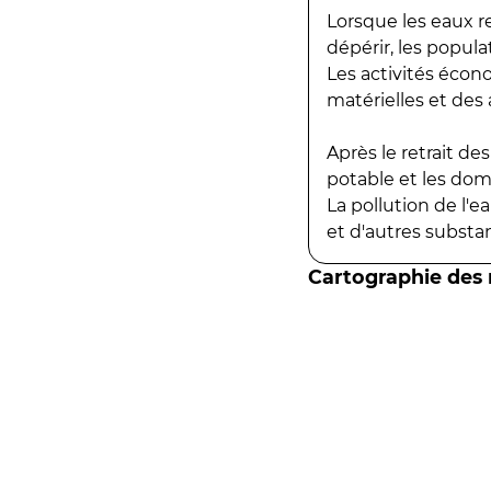
Lorsque les eaux r
dépérir, les popula
Les activités écon
matérielles et des a
Après le retrait d
potable et les do
La pollution de l'
et d'autres substanc
Cartographie des