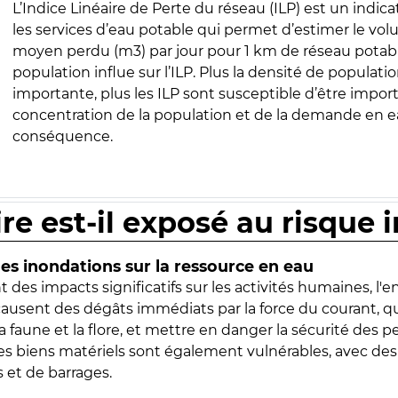
L’Indice Linéaire de Perte du réseau (ILP) est un indica
les services d’eau potable qui permet d’estimer le vo
moyen perdu (m3) par jour pour 1 km de réseau potabl
population influe sur l’ILP. Plus la densité de populatio
importante, plus les ILP sont susceptible d’être import
concentration de la population et de la demande en ea
conséquence.
ire est-il exposé au risque 
s inondations sur la ressource en eau
 des impacts significatifs sur les activités humaines, l'
 causent des dégâts immédiats par la force du courant, q
 faune et la flore, et mettre en danger la sécurité des p
 les biens matériels sont également vulnérables, avec des
 et de barrages.