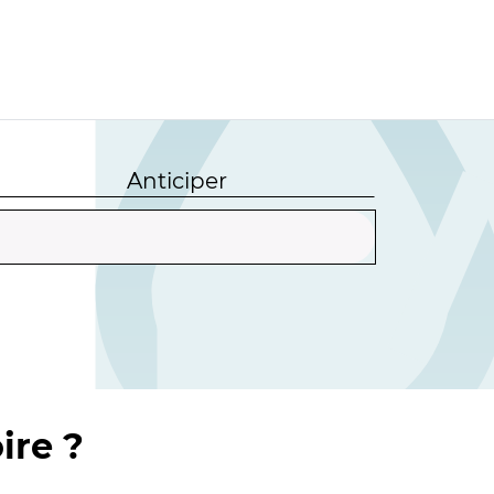
Anticiper
ire ?