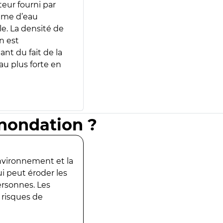
teur fourni par
lume d’eau
e. La densité de
n est
ant du fait de la
u plus forte en
inondation ?
environnement et la
ui peut éroder les
ersonnes. Les
 risques de