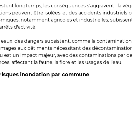
estent longtemps, les conséquences s'aggravent : la vé
tions peuvent être isolées, et des accidents industriels 
omiques, notamment agricoles et industrielles, subissen
rrêts d'activité.
es eaux, des dangers subsistent, comme la contamination
mmages aux bâtiments nécessitant des décontaminations
eau est un impact majeur, avec des contaminations par d
es, affectant la faune, la flore et les usages de l'eau.
 risques inondation par commune