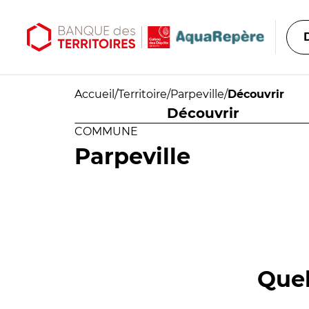
Aller au contenu principal
Aller au menu principal
Accueil
/
Territoire
/
Parpeville
/
Découvrir
Découvrir
COMMUNE
Parpeville
Quel