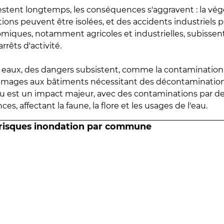
estent longtemps, les conséquences s'aggravent : la vé
tions peuvent être isolées, et des accidents industriels 
omiques, notamment agricoles et industrielles, subissen
rrêts d'activité.
es eaux, des dangers subsistent, comme la contamination
mmages aux bâtiments nécessitant des décontaminations
eau est un impact majeur, avec des contaminations par d
es, affectant la faune, la flore et les usages de l'eau.
 risques inondation par commune