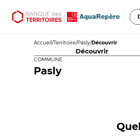
Aller au contenu principal
Aller au menu principal
Accueil
/
Territoire
/
Pasly
/
Découvrir
Découvrir
COMMUNE
Pasly
Quel