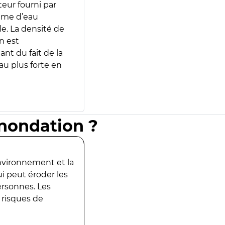
teur fourni par
lume d’eau
e. La densité de
n est
ant du fait de la
u plus forte en
inondation ?
environnement et la
ui peut éroder les
ersonnes. Les
 risques de