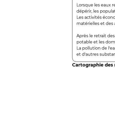
Lorsque les eaux r
dépérir, les popula
Les activités écon
matérielles et des a
Après le retrait d
potable et les do
La pollution de l'
et d'autres substanc
Cartographie des