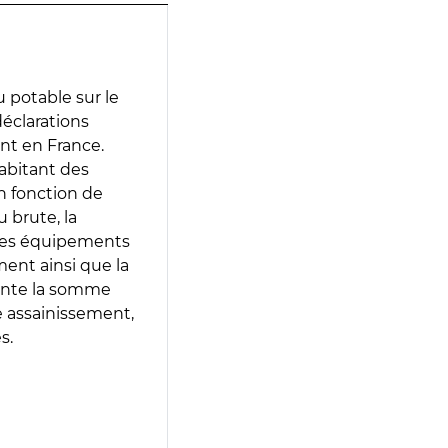
 potable sur le
 déclarations
ent en France.
abitant des
en fonction de
 brute, la
 les équipements
ment ainsi que la
sente la somme
e assainissement,
s.