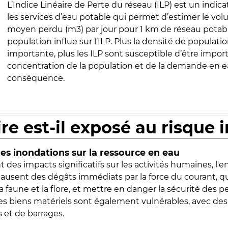
L’Indice Linéaire de Perte du réseau (ILP) est un indica
les services d’eau potable qui permet d’estimer le vo
moyen perdu (m3) par jour pour 1 km de réseau potabl
population influe sur l’ILP. Plus la densité de populatio
importante, plus les ILP sont susceptible d’être import
concentration de la population et de la demande en ea
conséquence.
ire est-il exposé au risque 
s inondations sur la ressource en eau
 des impacts significatifs sur les activités humaines, l'
 causent des dégâts immédiats par la force du courant, q
 faune et la flore, et mettre en danger la sécurité des p
 les biens matériels sont également vulnérables, avec des
 et de barrages.