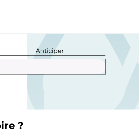
Anticiper
ire ?