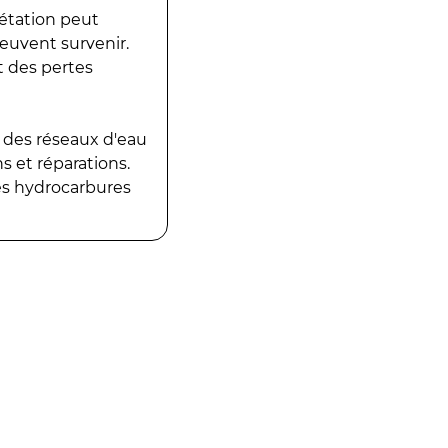
gétation peut
peuvent survenir.
t des pertes
 des réseaux d'eau
 et réparations.
es hydrocarbures