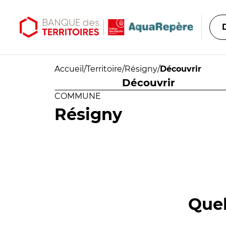
Aller au contenu principal
Aller au menu principal
Accueil
/
Territoire
/
Résigny
/
Découvrir
Découvrir
COMMUNE
Résigny
Quel