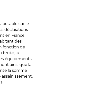
 potable sur le
des déclarations
ent en France.
abitant des
en fonction de
 brute, la
 les équipements
ment ainsi que la
sente la somme
e assainissement,
s.