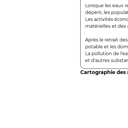
Lorsque les eaux r
dépérir, les popula
Les activités écon
matérielles et des a
Après le retrait d
potable et les do
La pollution de l'
et d'autres substanc
Cartographie des