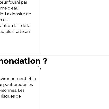
teur fourni par
lume d’eau
e. La densité de
n est
ant du fait de la
u plus forte en
inondation ?
environnement et la
ui peut éroder les
ersonnes. Les
 risques de