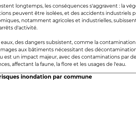
estent longtemps, les conséquences s'aggravent : la vé
tions peuvent être isolées, et des accidents industriels 
omiques, notamment agricoles et industrielles, subissen
rrêts d'activité.
es eaux, des dangers subsistent, comme la contamination
mmages aux bâtiments nécessitant des décontaminations
eau est un impact majeur, avec des contaminations par d
es, affectant la faune, la flore et les usages de l'eau.
 risques inondation par commune