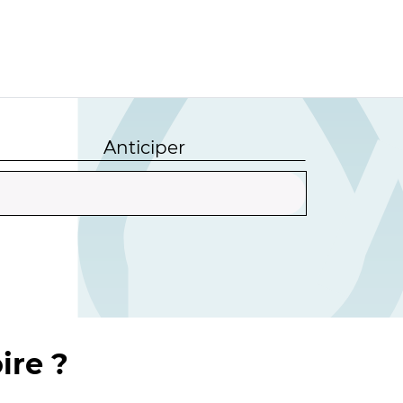
Anticiper
ire ?