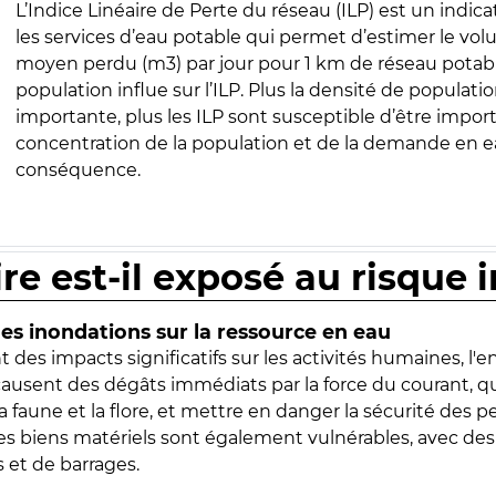
L’Indice Linéaire de Perte du réseau (ILP) est un indica
les services d’eau potable qui permet d’estimer le vo
moyen perdu (m3) par jour pour 1 km de réseau potabl
population influe sur l’ILP. Plus la densité de populatio
importante, plus les ILP sont susceptible d’être import
concentration de la population et de la demande en ea
conséquence.
ire est-il exposé au risque 
s inondations sur la ressource en eau
 des impacts significatifs sur les activités humaines, l'
 causent des dégâts immédiats par la force du courant, q
 faune et la flore, et mettre en danger la sécurité des p
 les biens matériels sont également vulnérables, avec des
 et de barrages.