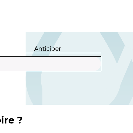
Anticiper
ire ?