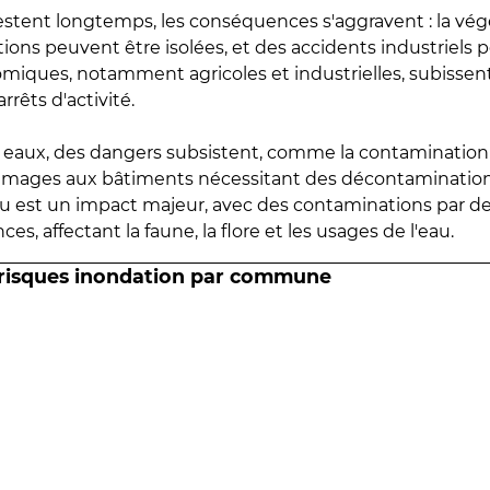
estent longtemps, les conséquences s'aggravent : la vé
tions peuvent être isolées, et des accidents industriels 
omiques, notamment agricoles et industrielles, subissen
rrêts d'activité.
es eaux, des dangers subsistent, comme la contamination
mmages aux bâtiments nécessitant des décontaminations
eau est un impact majeur, avec des contaminations par d
es, affectant la faune, la flore et les usages de l'eau.
 risques inondation par commune