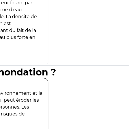
teur fourni par
lume d’eau
e. La densité de
n est
ant du fait de la
u plus forte en
inondation ?
environnement et la
ui peut éroder les
ersonnes. Les
 risques de