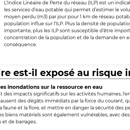
L’Indice Linéaire de Perte du réseau (ILP) est un indica
les services d’eau potable qui permet d’estimer le vo
moyen perdu (m3) par jour pour 1 km de réseau potabl
population influe sur l’ILP. Plus la densité de populatio
importante, plus les ILP sont susceptible d’être import
concentration de la population et de la demande en ea
conséquence.
ire est-il exposé au risque 
s inondations sur la ressource en eau
 des impacts significatifs sur les activités humaines, l'
 causent des dégâts immédiats par la force du courant, q
 faune et la flore, et mettre en danger la sécurité des p
 les biens matériels sont également vulnérables, avec des
 et de barrages.