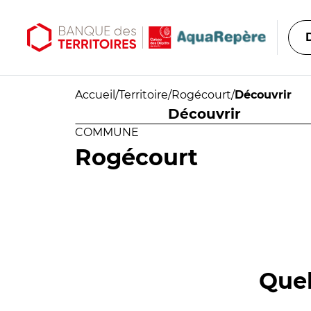
Aller au contenu principal
Aller au menu principal
Accueil
/
Territoire
/
Rogécourt
/
Découvrir
Découvrir
COMMUNE
Rogécourt
Quel