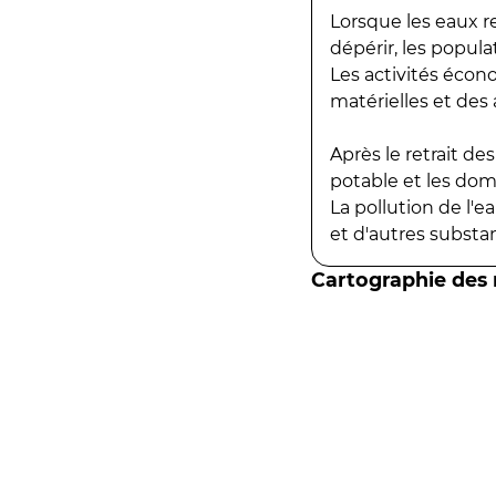
Lorsque les eaux r
dépérir, les popula
Les activités écon
matérielles et des a
Après le retrait d
potable et les do
La pollution de l'
et d'autres substanc
Cartographie des