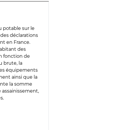
 potable sur le
r des déclarations
ent en France.
abitant des
en fonction de
 brute, la
 les équipements
ment ainsi que la
sente la somme
e assainissement,
s.