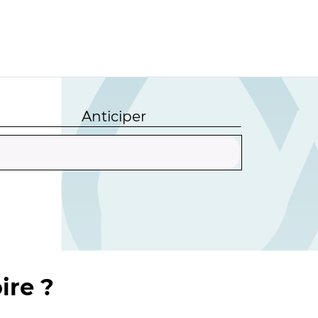
Anticiper
ire ?