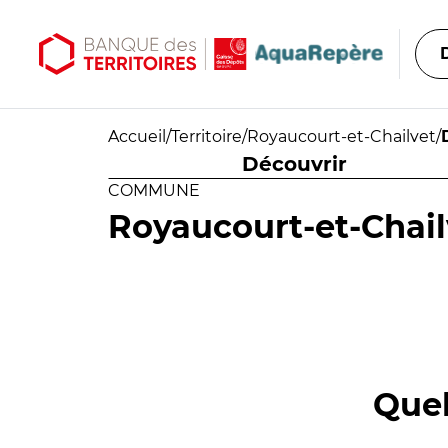
Aller au contenu principal
Aller au menu principal
Accueil
/
Territoire
/
Royaucourt-et-Chailvet
/
Découvrir
COMMUNE
Royaucourt-et-Chail
Quel