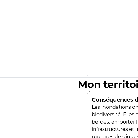
Mon territo
Conséquences de
Les inondations ont
biodiversité. Elles
berges, emporter la
infrastructures et
ruptures de digues