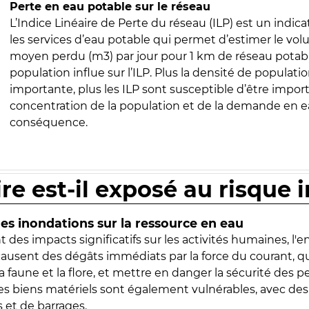
Perte en eau potable sur le réseau
L’Indice Linéaire de Perte du réseau (ILP) est un indica
les services d’eau potable qui permet d’estimer le vo
moyen perdu (m3) par jour pour 1 km de réseau potabl
population influe sur l’ILP. Plus la densité de populatio
importante, plus les ILP sont susceptible d’être import
concentration de la population et de la demande en ea
conséquence.
ire est-il exposé au risque 
s inondations sur la ressource en eau
 des impacts significatifs sur les activités humaines, l'
 causent des dégâts immédiats par la force du courant, q
 faune et la flore, et mettre en danger la sécurité des p
 les biens matériels sont également vulnérables, avec des
 et de barrages.