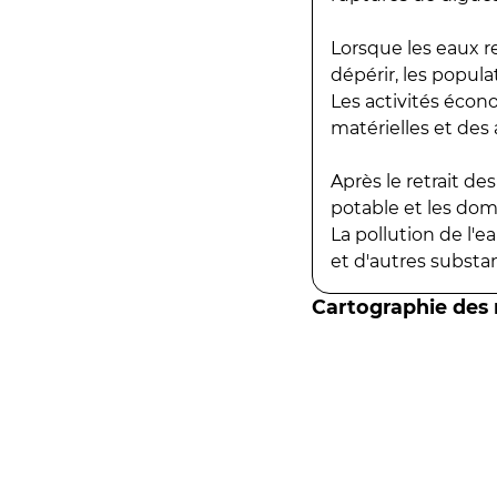
Lorsque les eaux r
dépérir, les popula
Les activités écon
matérielles et des a
Après le retrait d
potable et les do
La pollution de l'
et d'autres substanc
Cartographie des