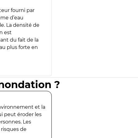
teur fourni par
lume d’eau
e. La densité de
n est
ant du fait de la
u plus forte en
inondation ?
environnement et la
ui peut éroder les
ersonnes. Les
 risques de