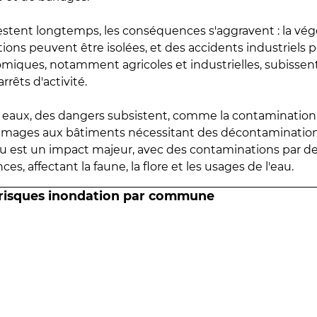
estent longtemps, les conséquences s'aggravent : la vé
tions peuvent être isolées, et des accidents industriels 
omiques, notamment agricoles et industrielles, subissen
rrêts d'activité.
es eaux, des dangers subsistent, comme la contamination
mmages aux bâtiments nécessitant des décontaminations
eau est un impact majeur, avec des contaminations par d
es, affectant la faune, la flore et les usages de l'eau.
 risques inondation par commune