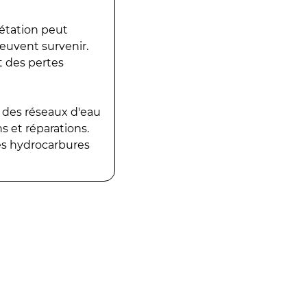
gétation peut
peuvent survenir.
t des pertes
 des réseaux d'eau
 et réparations.
es hydrocarbures