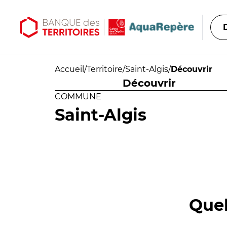
Aller au contenu principal
Aller au menu principal
Accueil
/
Territoire
/
Saint-Algis
/
Découvrir
Découvrir
COMMUNE
Saint-Algis
Quel