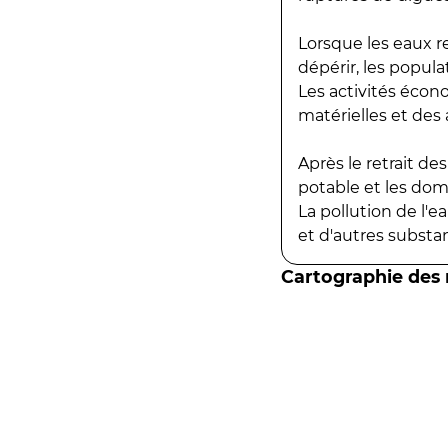
Lorsque les eaux r
dépérir, les popula
Les activités écon
matérielles et des a
Après le retrait d
potable et les do
La pollution de l'
et d'autres substanc
Cartographie des