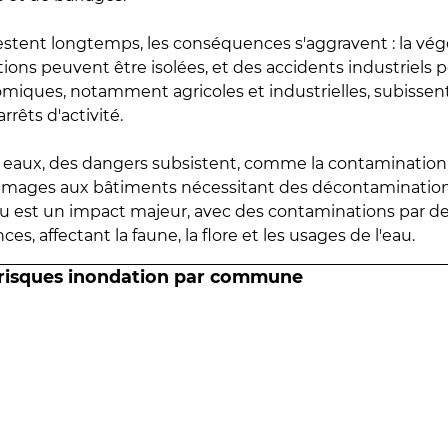
estent longtemps, les conséquences s'aggravent : la vé
tions peuvent être isolées, et des accidents industriels 
omiques, notamment agricoles et industrielles, subissen
rrêts d'activité.
es eaux, des dangers subsistent, comme la contamination
mmages aux bâtiments nécessitant des décontaminations
eau est un impact majeur, avec des contaminations par d
es, affectant la faune, la flore et les usages de l'eau.
 risques inondation par commune