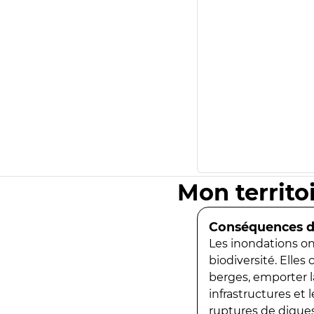
Mon territo
Conséquences de
Les inondations ont
biodiversité. Elles
berges, emporter la
infrastructures et
ruptures de digues