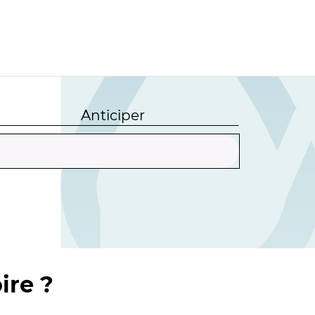
Anticiper
ire ?