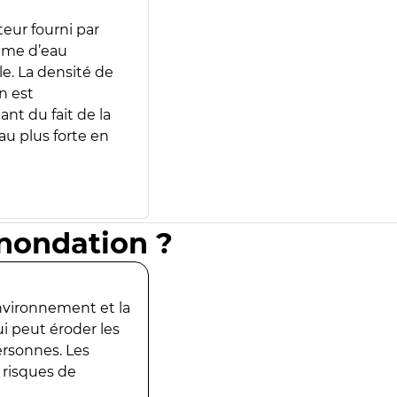
teur fourni par
lume d’eau
e. La densité de
n est
ant du fait de la
u plus forte en
inondation ?
environnement et la
ui peut éroder les
ersonnes. Les
 risques de