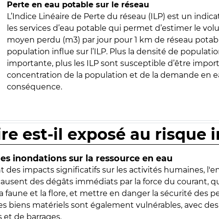
Perte en eau potable sur le réseau
L’Indice Linéaire de Perte du réseau (ILP) est un indica
les services d’eau potable qui permet d’estimer le vo
moyen perdu (m3) par jour pour 1 km de réseau potabl
population influe sur l’ILP. Plus la densité de populatio
importante, plus les ILP sont susceptible d’être import
concentration de la population et de la demande en ea
conséquence.
ire est-il exposé au risque 
s inondations sur la ressource en eau
 des impacts significatifs sur les activités humaines, l'
 causent des dégâts immédiats par la force du courant, q
 faune et la flore, et mettre en danger la sécurité des p
 les biens matériels sont également vulnérables, avec des
 et de barrages.