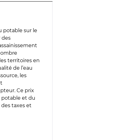
 potable sur le
r des
d’assainissement
 nombre
es territoires en
lité de l’eau
source, les
t
epteur. Ce prix
 potable et du
 des taxes et