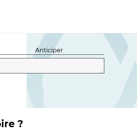
Anticiper
ire ?