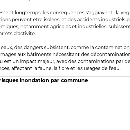
estent longtemps, les conséquences s'aggravent : la vé
tions peuvent être isolées, et des accidents industriels 
omiques, notamment agricoles et industrielles, subissen
rrêts d'activité.
es eaux, des dangers subsistent, comme la contamination
mmages aux bâtiments nécessitant des décontaminations
eau est un impact majeur, avec des contaminations par d
es, affectant la faune, la flore et les usages de l'eau.
 risques inondation par commune