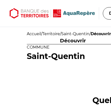
Aller au contenu principal
Aller au menu principal
Accueil
/
Territoire
/
Saint-Quentin
/
Découvrir
Découvrir
COMMUNE
Saint-Quentin
Quel