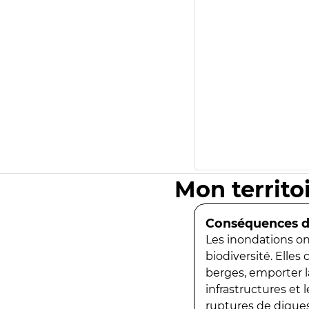
Mon territo
Conséquences de
Les inondations ont
biodiversité. Elles
berges, emporter la
infrastructures et
ruptures de digues