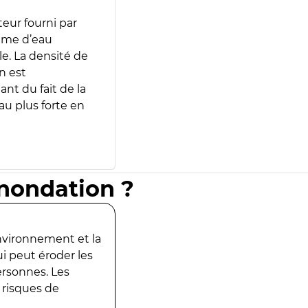
teur fourni par
lume d’eau
e. La densité de
n est
ant du fait de la
u plus forte en
inondation ?
environnement et la
ui peut éroder les
ersonnes. Les
 risques de