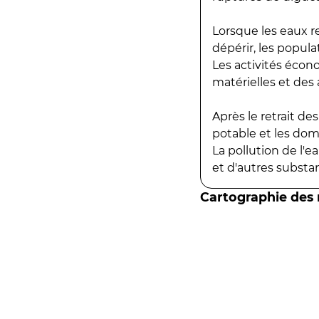
Lorsque les eaux r
dépérir, les popula
Les activités écon
matérielles et des a
Après le retrait d
potable et les do
La pollution de l'
et d'autres substanc
Cartographie des