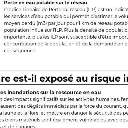
Perte en eau potable sur le réseau
L’Indice Linéaire de Perte du réseau (ILP) est un indica
les services d’eau potable qui permet d’estimer le vo
moyen perdu (m3) par jour pour 1 km de réseau potabl
population influe sur l’ILP. Plus la densité de populatio
importante, plus les ILP sont susceptible d’être import
concentration de la population et de la demande en ea
conséquence.
ire est-il exposé au risque 
s inondations sur la ressource en eau
 des impacts significatifs sur les activités humaines, l'
 causent des dégâts immédiats par la force du courant, q
 faune et la flore, et mettre en danger la sécurité des p
 les biens matériels sont également vulnérables, avec des
 et de barrages.