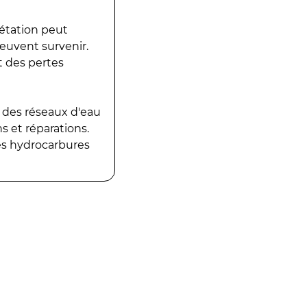
gétation peut
peuvent survenir.
t des pertes
 des réseaux d'eau
 et réparations.
es hydrocarbures