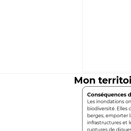
Mon territo
Conséquences de
Les inondations ont
biodiversité. Elles
berges, emporter la
infrastructures et
ruptures de digues