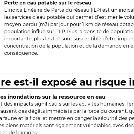
Perte en eau potable sur le réseau
L’Indice Linéaire de Perte du réseau (ILP) est un indica
les services d’eau potable qui permet d’estimer le vo
moyen perdu (m3) par jour pour 1 km de réseau potabl
population influe sur l’ILP. Plus la densité de populatio
importante, plus les ILP sont susceptible d’être import
concentration de la population et de la demande en ea
conséquence.
ire est-il exposé au risque 
s inondations sur la ressource en eau
 des impacts significatifs sur les activités humaines, l'
 causent des dégâts immédiats par la force du courant, q
 faune et la flore, et mettre en danger la sécurité des p
 les biens matériels sont également vulnérables, avec des
 et de barrages.