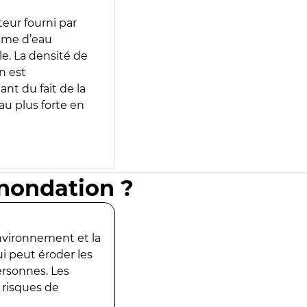
teur fourni par
lume d’eau
e. La densité de
n est
ant du fait de la
u plus forte en
inondation ?
environnement et la
ui peut éroder les
ersonnes. Les
 risques de