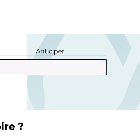
Anticiper
ire ?