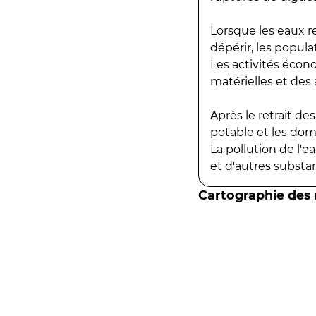
Lorsque les eaux r
dépérir, les popula
Les activités écon
matérielles et des a
Après le retrait d
potable et les do
La pollution de l'
et d'autres substanc
Cartographie des