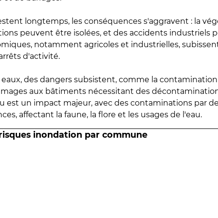
estent longtemps, les conséquences s'aggravent : la vé
tions peuvent être isolées, et des accidents industriels 
omiques, notamment agricoles et industrielles, subissen
rrêts d'activité.
es eaux, des dangers subsistent, comme la contamination
mmages aux bâtiments nécessitant des décontaminations
eau est un impact majeur, avec des contaminations par d
es, affectant la faune, la flore et les usages de l'eau.
 risques inondation par commune