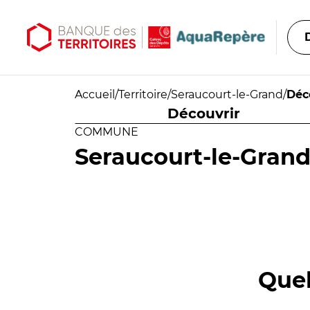
Aller au contenu principal
Aller au menu principal
Accueil
/
Territoire
/
Seraucourt-le-Grand
/
Déc
Découvrir
COMMUNE
Seraucourt-le-Gran
Quel