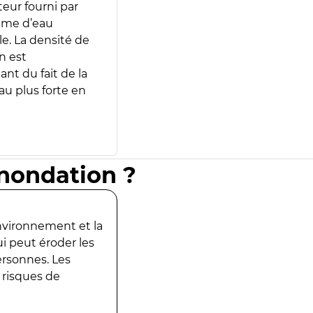
teur fourni par
lume d’eau
e. La densité de
n est
ant du fait de la
u plus forte en
inondation ?
environnement et la
ui peut éroder les
ersonnes. Les
 risques de