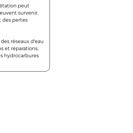
gétation peut
peuvent survenir.
t des pertes
 des réseaux d'eau
 et réparations.
es hydrocarbures