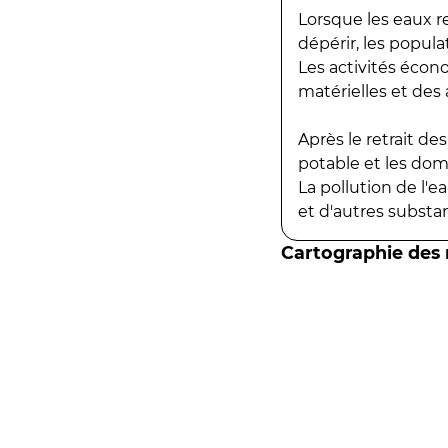
Lorsque les eaux r
dépérir, les popula
Les activités écon
matérielles et des a
Après le retrait d
potable et les do
La pollution de l'
et d'autres substanc
Cartographie des