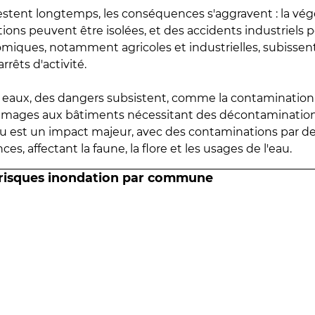
estent longtemps, les conséquences s'aggravent : la vé
tions peuvent être isolées, et des accidents industriels 
omiques, notamment agricoles et industrielles, subissen
rrêts d'activité.
es eaux, des dangers subsistent, comme la contamination
mmages aux bâtiments nécessitant des décontaminations
eau est un impact majeur, avec des contaminations par d
es, affectant la faune, la flore et les usages de l'eau.
 risques inondation par commune