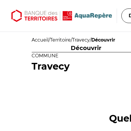
Aller au contenu principal
Aller au menu principal
Accueil
/
Territoire
/
Travecy
/
Découvrir
Découvrir
COMMUNE
Travecy
Quel