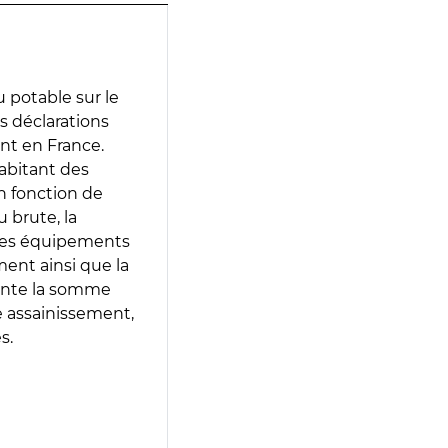
 potable sur le
es déclarations
ent en France.
abitant des
en fonction de
 brute, la
 les équipements
ment ainsi que la
sente la somme
e assainissement,
s.