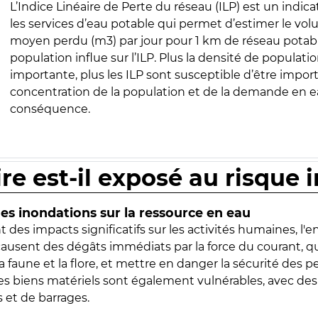
L’Indice Linéaire de Perte du réseau (ILP) est un indica
les services d’eau potable qui permet d’estimer le vo
moyen perdu (m3) par jour pour 1 km de réseau potabl
population influe sur l’ILP. Plus la densité de populatio
importante, plus les ILP sont susceptible d’être import
concentration de la population et de la demande en ea
conséquence.
ire est-il exposé au risque 
s inondations sur la ressource en eau
 des impacts significatifs sur les activités humaines, l'
 causent des dégâts immédiats par la force du courant, q
 faune et la flore, et mettre en danger la sécurité des p
 les biens matériels sont également vulnérables, avec des
 et de barrages.