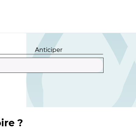
Anticiper
ire ?