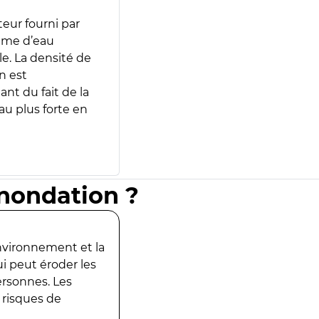
teur fourni par
lume d’eau
e. La densité de
n est
ant du fait de la
u plus forte en
inondation ?
environnement et la
ui peut éroder les
ersonnes. Les
 risques de