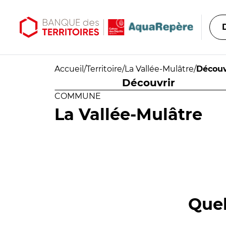
Aller au contenu principal
Aller au menu principal
Accueil
/
Territoire
/
La Vallée-Mulâtre
/
Découv
Découvrir
COMMUNE
La Vallée-Mulâtre
Quel