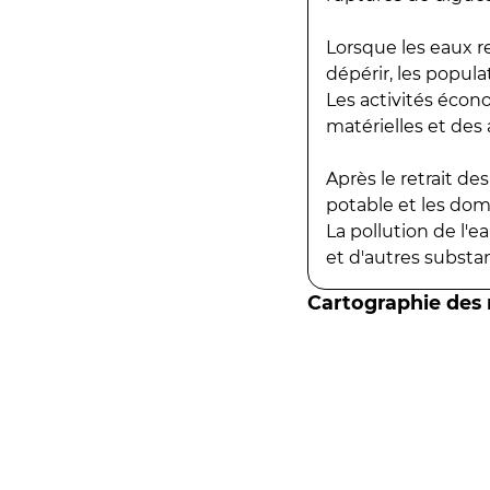
Lorsque les eaux r
dépérir, les popula
Les activités écon
matérielles et des a
Après le retrait d
potable et les do
La pollution de l'
et d'autres substanc
Cartographie des