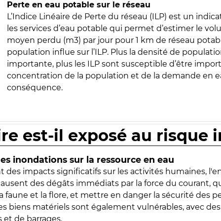
Perte en eau potable sur le réseau
L’Indice Linéaire de Perte du réseau (ILP) est un indica
les services d’eau potable qui permet d’estimer le vo
moyen perdu (m3) par jour pour 1 km de réseau potabl
population influe sur l’ILP. Plus la densité de populatio
importante, plus les ILP sont susceptible d’être import
concentration de la population et de la demande en ea
conséquence.
ire est-il exposé au risque 
s inondations sur la ressource en eau
 des impacts significatifs sur les activités humaines, l'
 causent des dégâts immédiats par la force du courant, q
 faune et la flore, et mettre en danger la sécurité des p
 les biens matériels sont également vulnérables, avec des
 et de barrages.