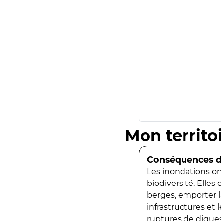
Mon territo
Conséquences de
Les inondations ont
biodiversité. Elles
berges, emporter la
infrastructures et
ruptures de digues