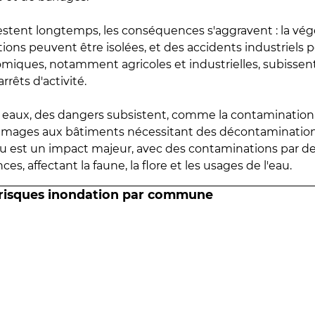
estent longtemps, les conséquences s'aggravent : la vé
tions peuvent être isolées, et des accidents industriels 
omiques, notamment agricoles et industrielles, subissen
rrêts d'activité.
es eaux, des dangers subsistent, comme la contamination
mmages aux bâtiments nécessitant des décontaminations
eau est un impact majeur, avec des contaminations par d
es, affectant la faune, la flore et les usages de l'eau.
 risques inondation par commune