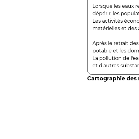
Lorsque les eaux r
dépérir, les popula
Les activités écon
matérielles et des a
Après le retrait d
potable et les do
La pollution de l'
et d'autres substanc
Cartographie des