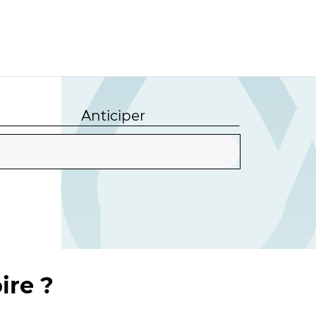
Anticiper
ire ?