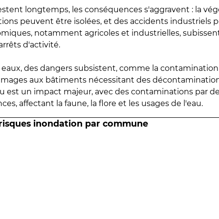
estent longtemps, les conséquences s'aggravent : la vé
tions peuvent être isolées, et des accidents industriels 
omiques, notamment agricoles et industrielles, subissen
rrêts d'activité.
es eaux, des dangers subsistent, comme la contamination
mmages aux bâtiments nécessitant des décontaminations
eau est un impact majeur, avec des contaminations par d
es, affectant la faune, la flore et les usages de l'eau.
 risques inondation par commune