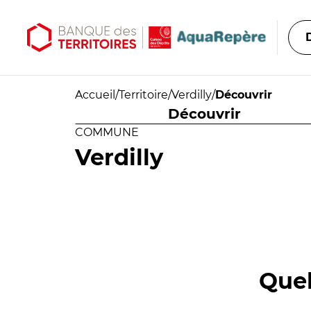
Aller au contenu principal
Aller au menu principal
Accueil
/
Territoire
/
Verdilly
/
Découvrir
Découvrir
COMMUNE
Verdilly
Quel