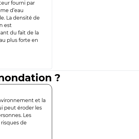
teur fourni par
lume d’eau
e. La densité de
n est
ant du fait de la
u plus forte en
inondation ?
environnement et la
ui peut éroder les
ersonnes. Les
 risques de