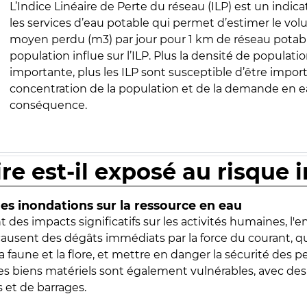
L’Indice Linéaire de Perte du réseau (ILP) est un indica
les services d’eau potable qui permet d’estimer le vo
moyen perdu (m3) par jour pour 1 km de réseau potabl
population influe sur l’ILP. Plus la densité de populatio
importante, plus les ILP sont susceptible d’être import
concentration de la population et de la demande en ea
conséquence.
ire est-il exposé au risque 
s inondations sur la ressource en eau
 des impacts significatifs sur les activités humaines, l'
 causent des dégâts immédiats par la force du courant, q
 faune et la flore, et mettre en danger la sécurité des p
 les biens matériels sont également vulnérables, avec des
 et de barrages.