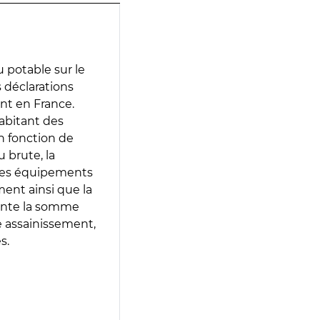
 potable sur le
es déclarations
ent en France.
abitant des
en fonction de
 brute, la
 les équipements
ment ainsi que la
sente la somme
e assainissement,
s.