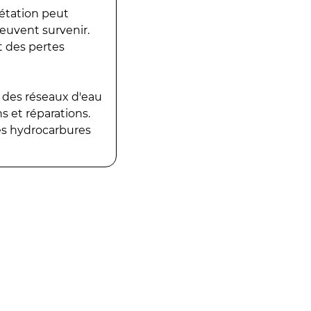
gétation peut
peuvent survenir.
t des pertes
 des réseaux d'eau
 et réparations.
es hydrocarbures