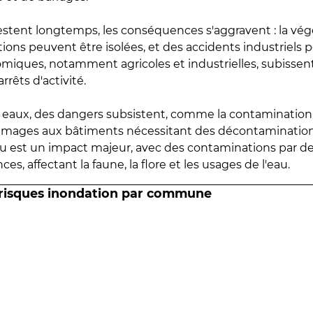
estent longtemps, les conséquences s'aggravent : la vé
tions peuvent être isolées, et des accidents industriels 
omiques, notamment agricoles et industrielles, subissen
rrêts d'activité.
es eaux, des dangers subsistent, comme la contamination
mmages aux bâtiments nécessitant des décontaminations
eau est un impact majeur, avec des contaminations par d
es, affectant la faune, la flore et les usages de l'eau.
 risques inondation par commune