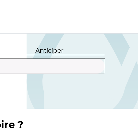
Anticiper
ire ?