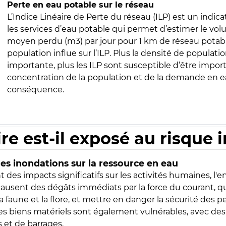
Perte en eau potable sur le réseau
L’Indice Linéaire de Perte du réseau (ILP) est un indica
les services d’eau potable qui permet d’estimer le vo
moyen perdu (m3) par jour pour 1 km de réseau potabl
population influe sur l’ILP. Plus la densité de populatio
importante, plus les ILP sont susceptible d’être import
concentration de la population et de la demande en ea
conséquence.
ire est-il exposé au risque 
s inondations sur la ressource en eau
 des impacts significatifs sur les activités humaines, l'
 causent des dégâts immédiats par la force du courant, q
 faune et la flore, et mettre en danger la sécurité des p
 les biens matériels sont également vulnérables, avec des
 et de barrages.