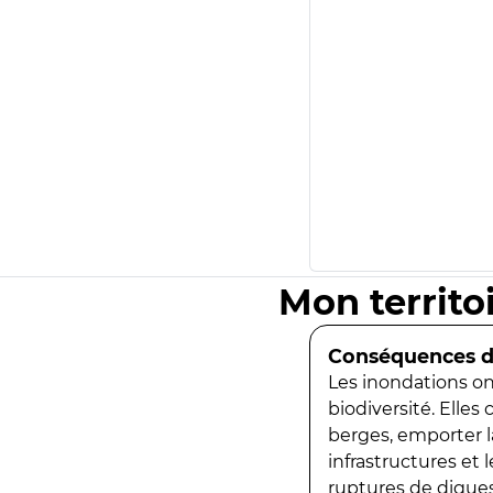
Mon territo
Conséquences de
Les inondations ont
biodiversité. Elles
berges, emporter la
infrastructures et
ruptures de digues