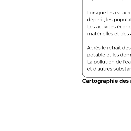
Lorsque les eaux r
dépérir, les popula
Les activités écon
matérielles et des a
Après le retrait d
potable et les do
La pollution de l'
et d'autres substanc
Cartographie des