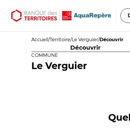
Aller au contenu principal
Aller au menu principal
Accueil
/
Territoire
/
Le Verguier
/
Découvrir
Découvrir
COMMUNE
Le Verguier
Quel