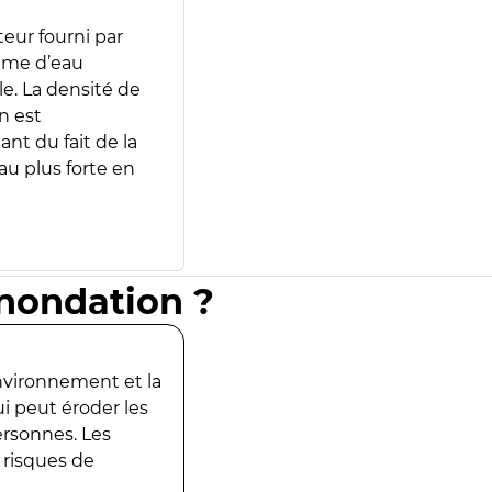
teur fourni par
lume d’eau
e. La densité de
n est
ant du fait de la
u plus forte en
inondation ?
environnement et la
ui peut éroder les
ersonnes. Les
 risques de